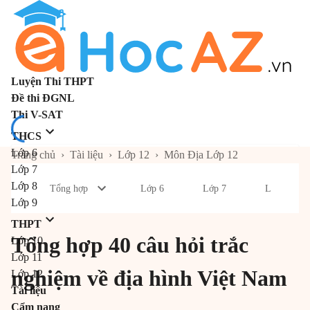
Luyện Thi THPT
Đề thi ĐGNL
Thi V-SAT
THCS
Lớp 6
Trang chủ
›
Tài liệu
›
Lớp 12
›
Môn Địa Lớp 12
Lớp 7
Lớp 8
Tổng hợp
Lớp 6
Lớp 7
Lớp 8
Lớp 9
THPT
Tổng hợp 40 câu hỏi trắc
Lớp 10
Lớp 11
nghiệm về địa hình Việt Nam
Lớp 12
Tài liệu
Cẩm nang