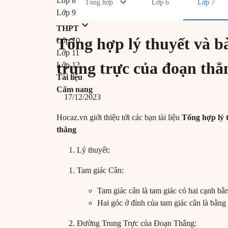
Lớp 8
Tổng hợp
Lớp 6
Lớp 7
Lớp 9
THPT
Tổng hợp lý thuyết và b
Lớp 10
Lớp 11
trung trực của đoạn thẳ
Lớp 12
Tài liệu
Cẩm nang
17/12/2023
Hocaz.vn giới thiệu tới các bạn tài liệu
Tổng hợp lý t
thẳng
Lý thuyết:
Tam giác Cân:
Tam giác cân là tam giác có hai cạnh bằ
Hai góc ở đỉnh của tam giác cân là bằng
Đường Trung Trực của Đoạn Thẳng: