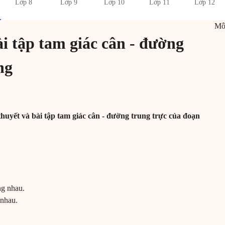
Lớp 8
Lớp 9
Lớp 10
Lớp 11
Lớp 12
M
ài tập tam giác cân - đường
ng
huyết và bài tập tam giác cân - đường trung trực của đoạn
ng nhau.
 nhau.