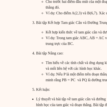
Cho trước hai điểm đầu mút của một đoạ
thẳng đó.
Ví dụ: Cho điểm A(2,3) và B(6,7). Xác 
Bài tập Kết hợp Tam giác Cân và Đường Trun
Kết hợp kiến thức về tam giác cân và đườ
Ví dụ: Trong tam giác ABC, AB = AC v
trung trực của BC.
Bài tập Nâng cao:
Tìm hiểu về các tính chất và ứng dụng k
và mối liên hệ với các hình học khác.
Ví dụ: Nếu P là một điểm trên đoạn th
minh rằng PB = PC và PQ là đường tru
Kết luận:
Lý thuyết và bài tập về tam giác cân và đường 
hình học của tam giác và đoạn thẳng. Bài tập đ