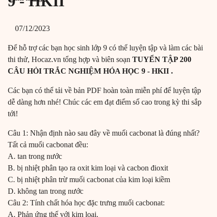
9 - HKII
07/12/2023
Để hỗ trợ các bạn học sinh lớp 9 có thể luyện tập và làm các bài
thi thử, Hocaz.vn tổng hợp và biên soạn
TUYỂN TẬP 200
CÂU HỎI TRẮC NGHIỆM HÓA HỌC 9 - HKII .
Các bạn có thể tải về bản PDF hoàn toàn miễn phí để luyện tập
dễ dàng hơn nhé! Chúc các em đạt điểm số cao trong kỳ thi sắp
tới!
Câu 1: Nhận định nào sau đây về muối cacbonat là đúng nhất?
Tất cả muối cacbonat đều:
A. tan trong nước
B. bị nhiệt phân tạo ra oxit kim loại và cacbon đioxit
C. bị nhiệt phân trừ muối cacbonat của kim loại kiềm
D. không tan trong nước
Câu 2: Tính chất hóa học đặc trưng muối cacbonat:
A. Phản ứng thế với kim loại.