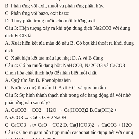
B. Phản ứng với axit, muối và phản ứng phân hủy.
C. Phản ứng với bazơ, oxit bazơ.
D. Thủy phân trong nước cho môi trường axit.
Câu 3: Hiện tượng xảy ra khi trộn dung dịch Na2CO3 với dung
dịch FeCl3 là:
A. Xuất hiện kết tủa màu đỏ nâu B. Có bọt khí thoát ra khỏi dung
dịch
C. Xuất hiện kết tủa màu lục nhạt D. A và B đúng
Câu 4: Có ba muối dạng bột: NaHCO3, Na2CO3 và CaCO3
Chọn hóa chất thích hợp để nhận biết mỗi chất.
A. Quỳ tím ẩm B. Phenolphtalein
C. Nước và quỳ tím ẩm D. Axit HCl và quỳ tím ẩm
Câu 5: Sự hình thành thạch nhũ trong các hang động đá vôi nhờ
phản ứng nào sau đây?
A. CaCO3 + CO2 + H2O → Ca(HCO3)2 B.Ca(OH)2 +
Na2CO3 → CaCO3 + 2NaOH
C. CaCO3 →t∘ CaO + CO2 D. Ca(HCO3)2 → CaCO3 + H2O
Câu 6: Cho m gam hỗn hợp muối cacbonat tác dụng hết với dung