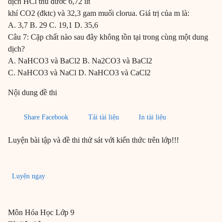
dịch HCl thu đươc 6,72 lít
khí CO2 (đktc) và 32,3 gam muối clorua. Giá trị của m là:
A. 3,7 B. 29 C. 19,1 D. 35,6
Câu 7: Cặp chất nào sau đây không tồn tại trong cùng một dung
dịch?
A. NaHCO3 và BaCl2 B. Na2CO3 và BaCl2
C. NaHCO3 và NaCl D. NaHCO3 và CaCl2
Nội dung đề thi
Share Facebook
Tải tài liệu
In tài liệu
Luyện bài tập và đề thi thử sát với kiến thức trên lớp!!!
Luyện ngay
Môn
Hóa Học
Lớp 9