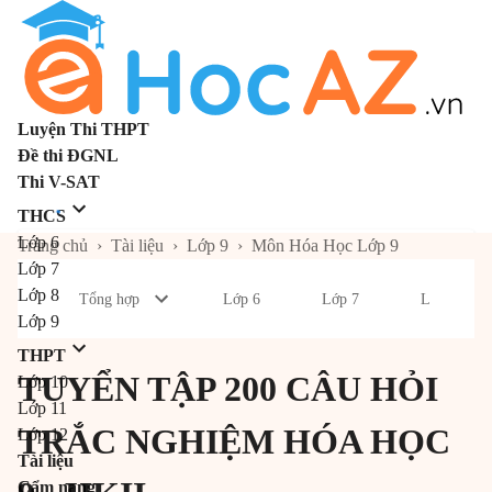
Luyện Thi THPT
Đề thi ĐGNL
Thi V-SAT
THCS
Lớp 6
Trang chủ
›
Tài liệu
›
Lớp 9
›
Môn Hóa Học Lớp 9
Lớp 7
Lớp 8
Tổng hợp
Lớp 6
Lớp 7
Lớp 8
Lớp 9
THPT
TUYỂN TẬP 200 CÂU HỎI
Lớp 10
Lớp 11
TRẮC NGHIỆM HÓA HỌC
Lớp 12
Tài liệu
Cẩm nang