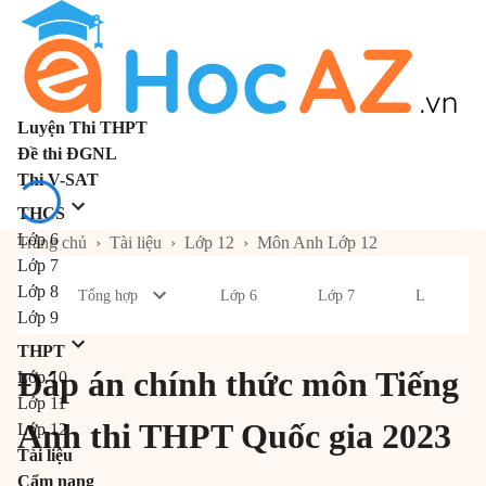
Luyện Thi THPT
Đề thi ĐGNL
Thi V-SAT
THCS
Lớp 6
Trang chủ
›
Tài liệu
›
Lớp 12
›
Môn Anh Lớp 12
Lớp 7
Lớp 8
Tổng hợp
Lớp 6
Lớp 7
Lớp 8
Lớp 9
THPT
Đáp án chính thức môn Tiếng
Lớp 10
Lớp 11
Anh thi THPT Quốc gia 2023
Lớp 12
Tài liệu
Cẩm nang