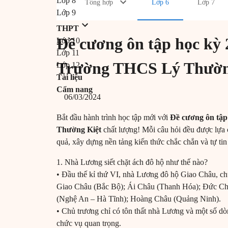
Lớp 8
Tổng hợp
Lớp 6
Lớp 7
Lớp 9
THPT
Đề cương ôn tập học kỳ 2
Lớp 10
Lớp 11
Trường THCS Lý Thườn
Lớp 12
Tài liệu
Cẩm nang
06/03/2024
Bắt đầu hành trình học tập mới với
Đề cương ôn tập 
Thường Kiệt
chất lượng! Mỗi câu hỏi đều được lựa c
quả, xây dựng nền tảng kiến thức chắc chắn và tự tin 
1. Nhà Lương siết chặt ách đô hộ như thế nào?
• Đầu thế kỉ thứ VI, nhà Lương đô hộ Giao Châu, ch
Giao Châu (Bắc Bộ); Ái Châu (Thanh Hóa); Đức C
(Nghệ An – Hà Tĩnh); Hoàng Châu (Quảng Ninh).
• Chủ trương chỉ có tôn thất nhà Lương và một số d
chức vụ quan trọng.