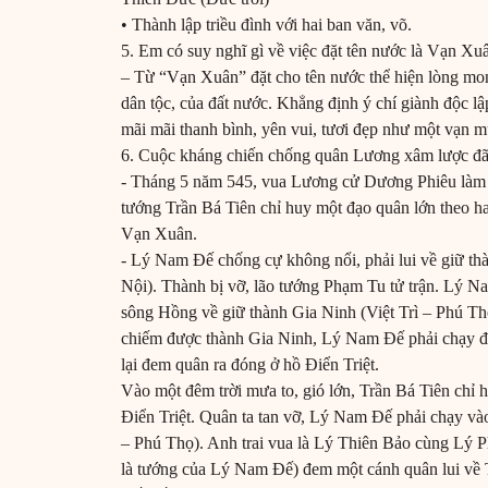
• Thành lập triều đình với hai ban văn, võ.
5. Em có suy nghĩ gì về việc đặt tên nước là Vạn Xu
– Từ “Vạn Xuân” đặt cho tên nước thể hiện lòng mo
dân tộc, của đất nước. Khẳng định ý chí giành độc l
mãi mãi thanh bình, yên vui, tươi đẹp như một vạn 
6. Cuộc kháng chiến chống quân Lương xâm lược đã 
- Tháng 5 năm 545, vua Lương cử Dương Phiêu làm
tướng Trần Bá Tiên chỉ huy một đạo quân lớn theo h
Vạn Xuân.
- Lý Nam Đế chống cự không nổi, phải lui về giữ t
Nội). Thành bị vỡ, lão tướng Phạm Tu tử trận. Lý
sông Hồng về giữ thành Gia Ninh (Việt Trì – Phú 
chiếm được thành Gia Ninh, Lý Nam Đế phải chạy đ
lại đem quân ra đóng ở hồ Điển Triệt.
Vào một đêm trời mưa to, gió lớn, Trần Bá Tiên chỉ
Điển Triệt. Quân ta tan vỡ, Lý Nam Đế phải chạy 
– Phú Thọ). Anh trai vua là Lý Thiên Bảo cùng Lý P
là tướng của Lý Nam Đế) đem một cánh quân lui 