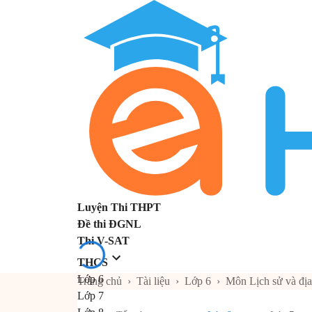
Luyện Thi THPT
Đề thi ĐGNL
Thi V-SAT
THCS
Lớp 6
Trang chủ
›
Tài liệu
›
Lớp 6
›
Môn Lịch sử và địa
Lớp 7