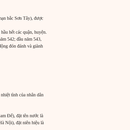
(mạn bắc Sơn Tây), được
 hầu hết các quận, huyện.
năm 542; đầu năm 543,
 động đón đánh và giành
 nhiệt tình của nhân dân
am Đế), đặt tên nước là
 Nội), đặt niên hiệu là