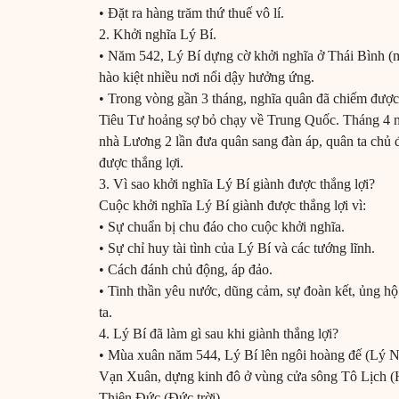
• Đặt ra hàng trăm thứ thuế vô lí.
2. Khởi nghĩa Lý Bí.
• Năm 542, Lý Bí dựng cờ khởi nghĩa ở Thái Bình 
hào kiệt nhiều nơi nổi dậy hưởng ứng.
• Trong vòng gần 3 tháng, nghĩa quân đã chiếm được
Tiêu Tư hoảng sợ bỏ chạy về Trung Quốc. Tháng 4 
nhà Lương 2 lần đưa quân sang đàn áp, quân ta chủ
được thắng lợi.
3. Vì sao khởi nghĩa Lý Bí giành được thắng lợi?
Cuộc khởi nghĩa Lý Bí giành được thắng lợi vì:
• Sự chuẩn bị chu đáo cho cuộc khởi nghĩa.
• Sự chỉ huy tài tình của Lý Bí và các tướng lĩnh.
• Cách đánh chủ động, áp đảo.
• Tinh thần yêu nước, dũng cảm, sự đoàn kết, ủng hộ
ta.
4. Lý Bí đã làm gì sau khi giành thắng lợi?
• Mùa xuân năm 544, Lý Bí lên ngôi hoàng đế (Lý N
Vạn Xuân, dựng kinh đô ở vùng cửa sông Tô Lịch (Hà
Thiên Đức (Đức trời)