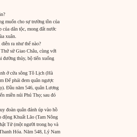
ân?
ng muốn cho sự trường tồn của
ập của dân tộc, mong đất nước
mùa xuân.
diễn ra như thế nào?
 Thứ sử Giao Châu, cùng với
ai đường thủy, bộ tiến xuống
hành ở cửa sông Tô Lịch (Hà
 Nam Đế phải đem quân ngược
Thọ). Đầu năm 546, quân Lương
ến miền núi Phú Thọ; sau đó
 huy đoàn quân đánh úp vào hồ
vào động Khuất Lão (Tam Nông
hật Tử (một người trong họ và
về Thanh Hóa. Năm 548, Lý Nam