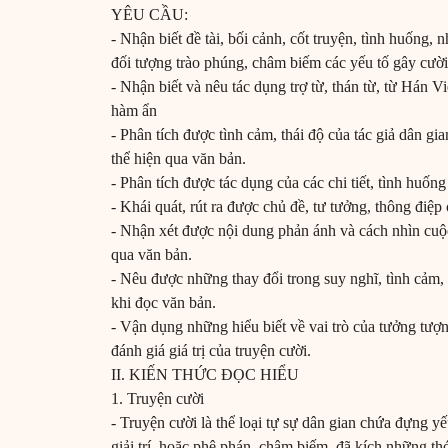
YÊU CẦU:
- Nhận biết đề tài, bối cảnh, cốt truyện, tình huống, nh
đối tượng trào phúng, châm biếm các yếu tố gây cười
- Nhận biết và nêu tác dụng trợ từ, thán từ, từ Hán V
hàm ẩn
- Phân tích được tình cảm, thái độ của tác giả dân gi
thể hiện qua văn bản.
- Phân tích được tác dụng của các chi tiết, tình huống
- Khái quát, rút ra được chủ đề, tư tưởng, thông điệp
- Nhận xét được nội dung phản ánh và cách nhìn cuộ
qua văn bản.
- Nêu được những thay đổi trong suy nghĩ, tình cảm,
khi đọc văn bản.
- Vận dụng những hiểu biết về vai trò của tưởng tượ
đánh giá giá trị của truyện cười.
II. KIẾN THỨC ĐỌC HIỂU
1. Truyện cười
- Truyện cười là thể loại tự sự dân gian chứa đựng 
giải trí, hoặc phê phán, châm biếm, đã kích những th