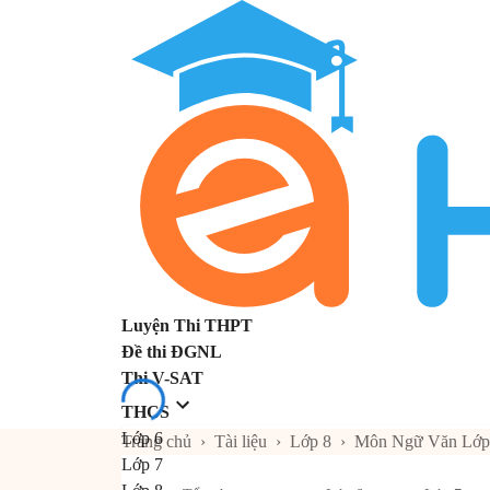
Luyện Thi THPT
Đề thi ĐGNL
Thi V-SAT
THCS
Lớp 6
Trang chủ
›
Tài liệu
›
Lớp 8
›
Môn Ngữ Văn Lớp
Lớp 7