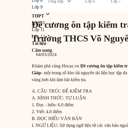
Lớp 8
Tổng hợp
Lớp 6
Lớp 7
Lớp 9
THPT
Đề cương ôn tập kiểm t
Lớp 10
Lớp 11
Trường THCS Võ Nguyê
Lớp 12
Tài liệu
Cẩm nang
04/03/2024
Khám phá cùng Hocaz.vn
Đề cương ôn tập kiểm 
Giáp
- một trong số kho tài nguyên tài liệu học tập đa
vàng hơn khi làm bài kiểm tra.
A. CẤU TRÚC ĐỀ KIỂM TRA
A. HÌNH THỨC: TỰ LUẬN
1. Đọc - hiểu: 6.0 điểm
2. Viết: 4.0 điểm
B. ĐỌC HIỂU VĂN BẢN
I. NGỮ LIỆU: Sử dụng ngữ liệu từ các văn bản ngo