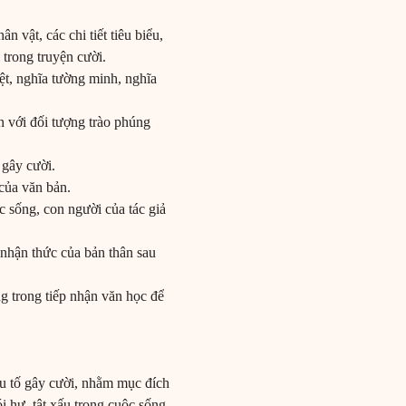
ân vật, các chi tiết tiêu biểu,
 trong truyện cười.
iệt, nghĩa tường minh, nghĩa
an với đối tượng trào phúng
 gây cười.
 của văn bản.
c sống, con người của tác giả
 nhận thức của bản thân sau
ng trong tiếp nhận văn học để
yếu tố gây cười, nhằm mục đích
ói hư, tật xấu trong cuộc sống.