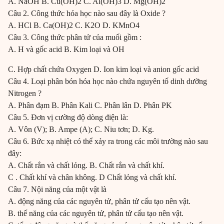
A. NaOH B. Cu(OH)2 C. Al(OH)3 D. Mg(OH)2
Câu 2. Công thức hóa học nào sau đây là Oxide ?
A. HCl B. Ca(OH)2 C. K2O D. KMnO4
Câu 3. Công thức phân tử của muối gồm :
A. H và gốc acid B. Kim loại và OH
C. Hợp chất chứa Oxygen D. Ion kim loại và anion gốc acid
Câu 4. Loại phân bón hóa học nào chứa nguyên tố dinh dưỡng
Nitrogen ?
A. Phân đạm B. Phân Kali C. Phân lân D. Phân PK
Câu 5. Đơn vị cường độ dòng điện là:
A. Vôn (V); B. Ampe (A); C. Niu tơn; D. Kg.
Câu 6. Bức xạ nhiệt có thể xảy ra trong các môi trường nào sau
đây:
A. Chất rắn và chất lỏng. B. Chất rắn và chất khí.
C . Chất khí và chân không. D Chất lỏng và chất khí.
Câu 7. Nội năng của một vật là
A. động năng của các nguyên tử, phân tử cấu tạo nên vật.
B. thế năng của các nguyên tử, phân tử cấu tạo nên vật.