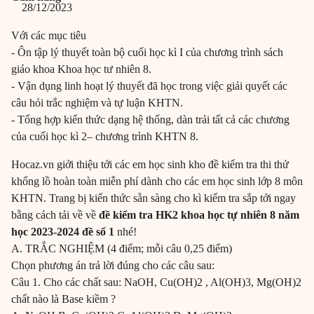
28/12/2023
Với các mục tiêu
- Ôn tập lý thuyết toàn bộ cuối học kì I của chương trình sách
giáo khoa Khoa học tư nhiên 8.
- Vận dụng linh hoạt lý thuyết đã học trong việc giải quyết các
câu hỏi trắc nghiệm và tự luận KHTN.
- Tổng hợp kiến thức dạng hệ thống, dàn trải tất cả các chương
của cuối học kì 2– chương trình KHTN 8.
Hocaz.vn giới thiệu tới các em học sinh kho đề kiểm tra thi thử
khổng lồ hoàn toàn miễn phí dành cho các em học sinh lớp 8 môn
KHTN. Trang bị kiến thức sẵn sàng cho kì kiểm tra sắp tới ngay
bằng cách tải về về
đề kiểm tra HK2 khoa học tự nhiên 8 năm
học 2023-2024 đề số 1
nhé!
A. TRẮC NGHIỆM (4 điểm; mỗi câu 0,25 điểm)
Chọn phương án trả lời đúng cho các câu sau:
Câu 1. Cho các chất sau: NaOH, Cu(OH)2 , Al(OH)3, Mg(OH)2
chất nào là Base kiềm ?