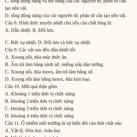
C. tổng động năng và thế năng của các nguyên tử, phân tử cấu
tạo nên vật.
D. tổng động năng của các nguyên tử, phân tử cấu tạo nên vật.
Câu 8. Hình thức truyền nhiệt chủ yếu của chất lỏng là:
A. Dẫn nhiệt. B. Đối lưu.
C. Bức xạ nhiệt. D. Đối lưu và bức xạ nhiệt.
Câu 9. Các vật sau đều dẫn nhiệt tốt:
A. Xoong nồi, thìa múc thức ăn.
B. Ấm trà làm bằng sành sứ, miếng xốp dán tường.
C. Xoong nồi, thìa inoox, ấm trà làm bằng sứ.
D. Xoong nồi làm bằng inoox, thìa kim loại.
Câu 10. Mỗi quả thận gồm
A. Khoảng 1 triệu đơn vị chức năng
B. khoảng 2 triệu đơn vị chức năng
C. khoảng 3 triệu đơn vị chức năng
D. khoảng 4 triệu đơn vị chức năng
Câu 11. Ô nhiễm môi trường là sự biến đổi của tính chất nào
A. Vật lý, Hóa học, toán học