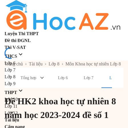
Luyện Thi THPT
Đề thi ĐGNL
Thi V-SAT
THCS
Lớp 6
Trang chủ
›
Tài liệu
›
Lớp 8
›
Môn Khoa học tự nhiên Lớp 8
Lớp 7
Lớp 8
Tổng hợp
Lớp 6
Lớp 7
Lớp 8
Lớp 9
THPT
Đề HK2 khoa học tự nhiên 8
Lớp 10
Lớp 11
năm học 2023-2024 đề số 1
Lớp 12
Tài liệu
Cẩm nang