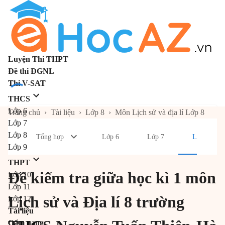
Luyện Thi THPT
Đề thi ĐGNL
Thi V-SAT
THCS
Lớp 6
Trang chủ
›
Tài liệu
›
Lớp 8
›
Môn Lịch sử và địa lí Lớp 8
Lớp 7
Lớp 8
Tổng hợp
Lớp 6
Lớp 7
Lớp 8
Lớp 9
THPT
Đề kiểm tra giữa học kì 1 môn
Lớp 10
Lớp 11
Lịch sử và Địa lí 8 trường
Lớp 12
Tài liệu
Cẩm nang