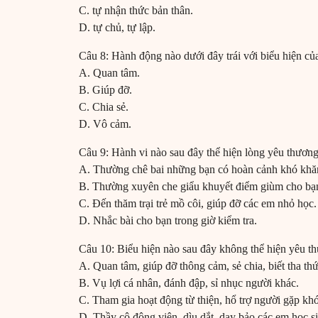
C. tự nhận thức bản thân.
D. tự chủ, tự lập.
Câu 8: Hành động nào dưới đây trái với biểu hiện c
A. Quan tâm.
B. Giúp đỡ.
C. Chia sẻ.
D. Vô cảm.
Câu 9: Hành vi nào sau đây thể hiện lòng yêu thươn
A. Thường chê bai những bạn có hoàn cảnh khó khă
B. Thường xuyên che giẩu khuyết điểm giùm cho bạ
C. Đến thăm trại trẻ mồ côi, giúp đỡ các em nhỏ học.
D. Nhắc bài cho bạn trong giờ kiểm tra.
Câu 10: Biểu hiện nào sau đây không thể hiện yêu t
A. Quan tâm, giúp đỡ thông cảm, sẻ chia, biết tha thứ,
B. Vụ lợi cá nhân, đánh đập, sỉ nhục người khác.
C. Tham gia hoạt động từ thiện, hổ trợ người gặp kh
D. Thầy cô động viên, dìu dắt, dạy bảo các em học s