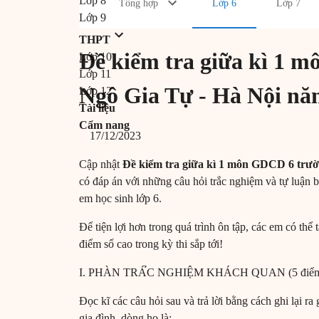
Lớp 8
Tổng hợp
Lớp 6
Lớp 7
Lớp 9
THPT
Đề kiểm tra giữa kì 1
Lớp 10
Lớp 11
Ngô Gia Tự - Hà Nội nă
Lớp 12
Tài liệu
Cẩm nang
17/12/2023
Cập nhật
Đề kiểm tra giữa kì 1 môn GDCD 6 trư
có đáp án với những câu hỏi trắc nghiệm và tự luận 
em học sinh lớp 6.
Để tiện lợi hơn trong quá trình ôn tập, các em có th
điểm số cao trong kỳ thi sắp tới!
I. PHÀN TRÁ̉C NGHIỆM KHÁCH QUAN (5 điểm
Đọc kĩ các câu hỏi sau và trả lời bằng cách ghi lại r
gia đình, dòng họ là: