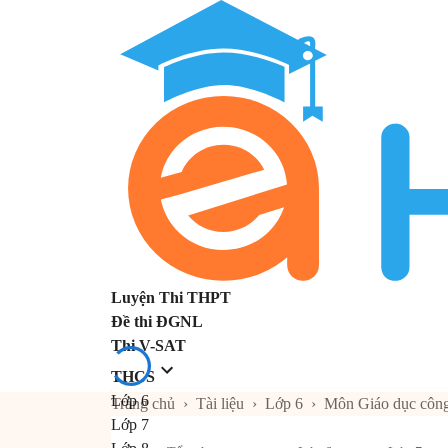
Luyện Thi THPT
Đề thi ĐGNL
Thi V-SAT
THCS
Lớp 6
Trang chủ
›
Tài liệu
›
Lớp 6
›
Môn Giáo dục công
Lớp 7