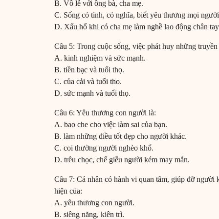
B. Vô lễ với ông bà, cha mẹ.
C. Sống có tình, có nghĩa, biết yêu thương mọi người
D. Xấu hổ khi có cha mẹ làm nghề lao động chân tay
Câu 5: Trong cuộc sống, việc phát huy những truyền 
A. kinh nghiệm và sức mạnh.
B. tiền bạc và tuổi thọ.
C. của cải và tuổi tho.
D. sức mạnh và tuổi thọ.
Câu 6: Yêu thương con người là:
A. bao che cho việc làm sai của bạn.
B. làm những điều tốt đẹp cho người khác.
C. coi thường người nghèo khổ.
D. trêu chọc, chế giễu người kém may mắn.
Câu 7: Cá nhân có hành vi quan tâm, giúp đỡ người k
hiện của:
A. yêu thương con người.
B. siêng năng, kiên trì.