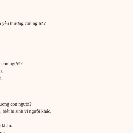
ủa yêu thương con người?
g con người?
n.
n.
hương con người?
 biết hi sinh vì người khác.
ó khăn.
inh.