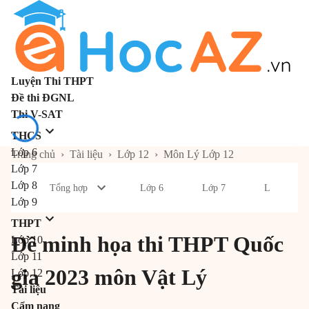
Luyện Thi THPT
Đề thi ĐGNL
Thi V-SAT
THCS
Lớp 6
Trang chủ
›
Tài liệu
›
Lớp 12
›
Môn Lý Lớp 12
Lớp 7
Lớp 8
Tổng hợp
Lớp 6
Lớp 7
Lớp 8
Lớp 9
THPT
Đề minh họa thi THPT Quốc
Lớp 10
Lớp 11
gia 2023 môn Vật Lý
Lớp 12
Tài liệu
Cẩm nang