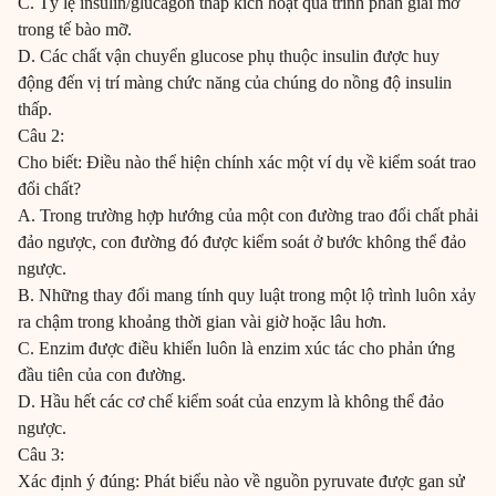
C. Tỷ lệ insulin/glucagon thấp kích hoạt quá trình phân giải mỡ
trong tế bào mỡ.
D. Các chất vận chuyển glucose phụ thuộc insulin được huy
động đến vị trí màng chức năng của chúng do nồng độ insulin
thấp.
Câu 2:
Cho biết: Điều nào thể hiện chính xác một ví dụ về kiểm soát trao
đổi chất?
A. Trong trường hợp hướng của một con đường trao đổi chất phải
đảo ngược, con đường đó được kiểm soát ở bước không thể đảo
ngược.
B. Những thay đổi mang tính quy luật trong một lộ trình luôn xảy
ra chậm trong khoảng thời gian vài giờ hoặc lâu hơn.
C. Enzim được điều khiển luôn là enzim xúc tác cho phản ứng
đầu tiên của con đường.
D. Hầu hết các cơ chế kiểm soát của enzym là không thể đảo
ngược.
Câu 3:
Xác định ý đúng: Phát biểu nào về nguồn pyruvate được gan sử