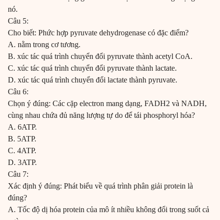
nó.
Câu 5:
Cho biết: Phức hợp pyruvate dehydrogenase có đặc điểm?
A. nằm trong cơ tương.
B. xúc tác quá trình chuyển đổi pyruvate thành acetyl CoA.
C. xúc tác quá trình chuyển đổi pyruvate thành lactate.
D. xúc tác quá trình chuyển đổi lactate thành pyruvate.
Câu 6:
Chọn ý đúng: Các cặp electron mang dạng, FADH2 và NADH,
cùng nhau chứa đủ năng lượng tự do để tái phosphoryl hóa?
A. 6ATP.
B. 5ATP.
C. 4ATP.
D. 3ATP.
Câu 7:
Xác định ý đúng: Phát biểu về quá trình phân giải protein là
đúng?
A. Tốc độ dị hóa protein của mô ít nhiều không đổi trong suốt cả