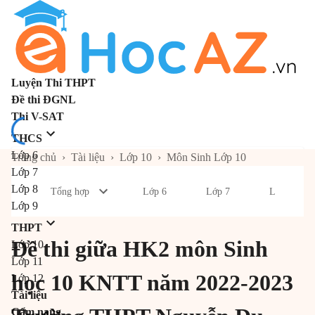
Luyện Thi THPT
Đề thi ĐGNL
Thi V-SAT
THCS
Lớp 6
Trang chủ
›
Tài liệu
›
Lớp 10
›
Môn Sinh Lớp 10
Lớp 7
Lớp 8
Tổng hợp
Lớp 6
Lớp 7
Lớp 8
Lớp 9
THPT
Đề thi giữa HK2 môn Sinh
Lớp 10
Lớp 11
học 10 KNTT năm 2022-2023
Lớp 12
Tài liệu
Cẩm nang