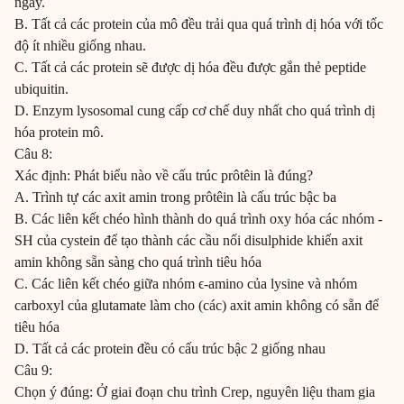
ngày.
B. Tất cả các protein của mô đều trải qua quá trình dị hóa với tốc
độ ít nhiều giống nhau.
C. Tất cả các protein sẽ được dị hóa đều được gắn thẻ peptide
ubiquitin.
D. Enzym lysosomal cung cấp cơ chế duy nhất cho quá trình dị
hóa protein mô.
Câu 8:
Xác định: Phát biểu nào về cấu trúc prôtêin là đúng?
A. Trình tự các axit amin trong prôtêin là cấu trúc bậc ba
B. Các liên kết chéo hình thành do quá trình oxy hóa các nhóm -
SH của cystein để tạo thành các cầu nối disulphide khiến axit
amin không sẵn sàng cho quá trình tiêu hóa
C. Các liên kết chéo giữa nhóm ϵ-amino của lysine và nhóm
carboxyl của glutamate làm cho (các) axit amin không có sẵn để
tiêu hóa
D. Tất cả các protein đều có cấu trúc bậc 2 giống nhau
Câu 9:
Chọn ý đúng: Ở giai đoạn chu trình Crep, nguyên liệu tham gia