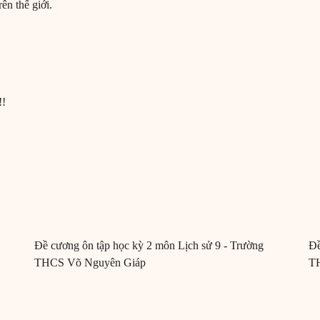
ên thế giới.
!!
Đề cương ôn tập học kỳ 2 môn Lịch sử 9 - Trường
Đề
THCS Võ Nguyên Giáp
T