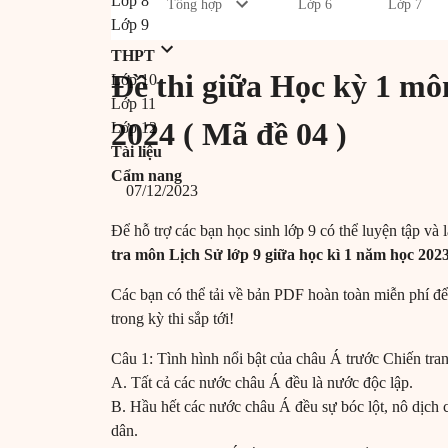
Lớp 8
Tổng hợp
Lớp 6
Lớp 7
Lớp 9
THPT
Đề thi giữa Học kỳ 1 mô
Lớp 10
Lớp 11
2024 ( Mã đề 04 )
Lớp 12
Tài liệu
Cẩm nang
07/12/2023
Để hỗ trợ các bạn học sinh lớp 9 có thể luyện tập và 
tra môn Lịch Sử lớp 9 giữa học kì 1 năm học 202
Các bạn có thể tải về bản PDF hoàn toàn miễn phí để
trong kỳ thi sắp tới!
Câu 1: Tình hình nổi bật của châu Á trước Chiến tranh
A. Tất cả các nước châu Á đều là nước độc lập.
B. Hầu hết các nước châu Á đều sự bóc lột, nô dịch
dân.