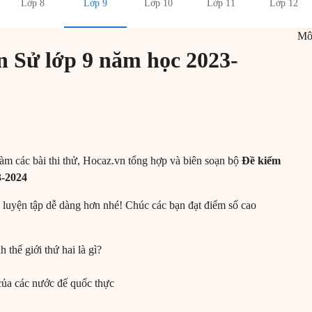
Lớp 8
Lớp 9
Lớp 10
Lớp 11
Lớp 12
M
n Sử lớp 9 năm học 2023-
làm các bài thi thử, Hocaz.vn tổng hợp và biên soạn bộ
Đề kiểm
3-2024
 luyện tập dễ dàng hơn nhé! Chúc các bạn đạt điểm số cao
 thế giới thứ hai là gì?
 của các nước đế quốc thực