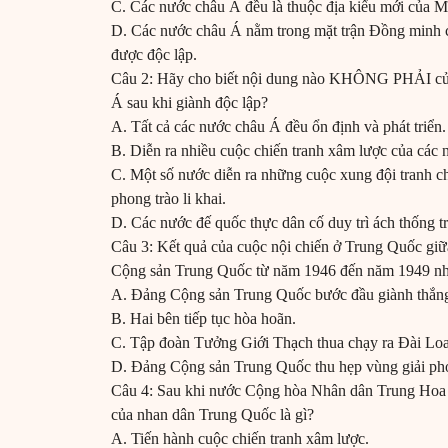
C. Các nước châu Á đều là thuộc địa kiểu mới của M
D. Các nước châu Á nằm trong mặt trận Đồng minh c
được độc lập.
Câu 2: Hãy cho biết nội dung nào KHÔNG PHẢI của
Á sau khi giành độc lập?
A. Tất cả các nước châu Á đều ổn định và phát triển
B. Diễn ra nhiều cuộc chiến tranh xâm lược của các
C. Một số nước diễn ra những cuộc xung đội tranh ch
phong trào li khai.
D. Các nước đế quốc thực dân cố duy trì ách thống tr
Câu 3: Kết quả của cuộc nội chiến ở Trung Quốc g
Cộng sản Trung Quốc từ năm 1946 đến năm 1949 n
A. Đảng Cộng sản Trung Quốc bước đầu giành thắng
B. Hai bên tiếp tục hòa hoãn.
C. Tập đoàn Tưởng Giới Thạch thua chạy ra Đài Lo
D. Đảng Cộng sản Trung Quốc thu hẹp vùng giải p
Câu 4: Sau khi nước Cộng hòa Nhân dân Trung Hoa r
của nhan dân Trung Quốc là gì?
A. Tiến hành cuộc chiến tranh xâm lược.