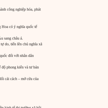
 hành công nghiệp hóa, phát
 Hoa có ý nghĩa quốc tế
Âu sang châu á.
ự do, tiến lên chủ nghĩa xã
 quốc đối với nhân dân
hế độ phong kiến và tư bản
ối cải cách – mở cửa của
ền kinh tế thị trường xã hội