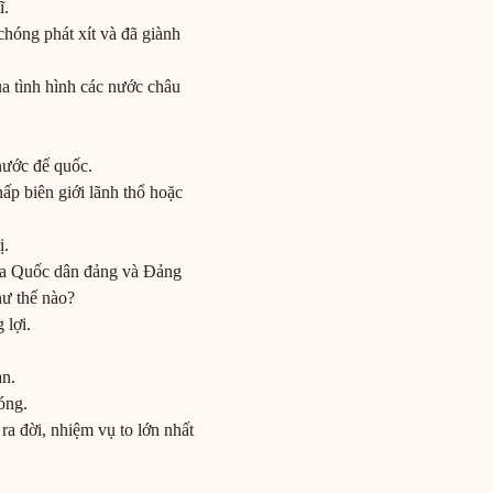
ĩ.
hóng phát xít và đã giành
 tình hình các nước châu
.
 nước đế quốc.
ấp biên giới lãnh thổ hoặc
ị.
iữa Quốc dân đảng và Đảng
hư thế nào?
 lợi.
an.
hóng.
a đời, nhiệm vụ to lớn nhất