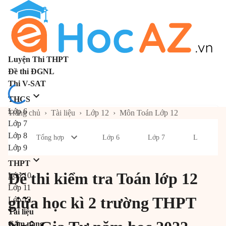
Luyện Thi THPT
Đề thi ĐGNL
Thi V-SAT
THCS
Lớp 6
Trang chủ
›
Tài liệu
›
Lớp 12
›
Môn Toán Lớp 12
Lớp 7
Lớp 8
Tổng hợp
Lớp 6
Lớp 7
Lớp 8
Lớp 9
THPT
Đề thi kiểm tra Toán lớp 12
Lớp 10
Lớp 11
giữa học kì 2 trường THPT
Lớp 12
Tài liệu
Cẩm nang