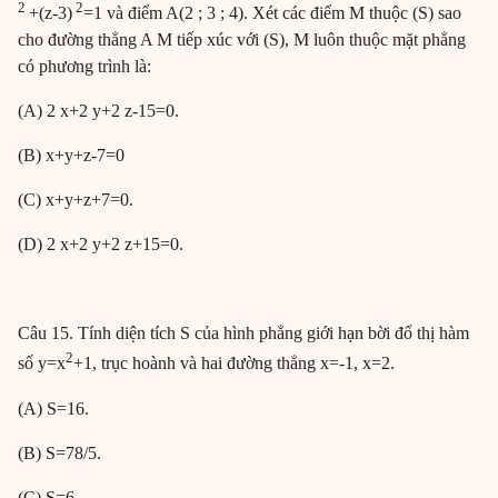
2
2
+(z-3)
=1 và điểm A(2 ; 3 ; 4). Xét các điểm M thuộc (S) sao
cho đường thẳng A M tiếp xúc với (S), M luôn thuộc mặt phẳng
có phương trình là:
(A) 2 x+2 y+2 z-15=0.
(B) x+y+z-7=0
(C) x+y+z+7=0.
(D) 2 x+2 y+2 z+15=0.
Câu 15. Tính diện tích S của hình phẳng giới hạn bời đổ thị hàm
2
số y=x
+1, trục hoành và hai đường thẳng x=-1, x=2.
(A) S=16.
(B) S=78/5.
(C) S=6.