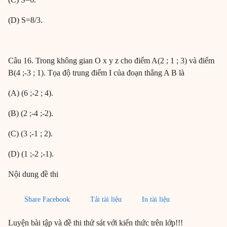
(D) S=8/3.
Câu 16. Trong không gian O x y z cho điểm A(2 ; 1 ; 3) và điểm
B(4 ;-3 ; 1). Tọa độ trung điểm I của đoạn thẳng A B là
(A) (6 ;-2 ; 4).
(B) (2 ;-4 ;-2).
(C) (3 ;-1 ; 2).
(D) (1 ;-2 ;-1).
Nội dung đề thi
Share Facebook
Tải tài liệu
In tài liệu
Luyện bài tập và đề thi thử sát với kiến thức trên lớp!!!