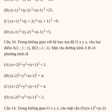
2
2
2
(B) (x-1)
+(y-2)
+(z-1)
=25.
2
2
2
(C) (x+1)
+(y + 2)
+(z + 1)
=9.
2
2
2
(D) (x-1)
+(y-2)
+(z-1)
=5.
Câu 10. Trong không gian với hệ trục tọa độ O x y z, cho hai
điểm A(1 ; 1 ; 1), B(3 ;-1 ; 1). Mặt cầu đường kính A B có
phương trình là
2
2
2
(A) (x+2)
+y
+(z+1)
= 2.
2
2
2
(B) (x-2)
+y
+(z-1)
= 4.
2
2
2
(C) (x+2)
+y
+(z+1)
= 4.
2
2
2
(D) (x-2)
+y
+(z-1)
= 2.
2
Câu 14. Trong không gian O x y z, cho mặt cầu (S):(x-1)
+(y-2)