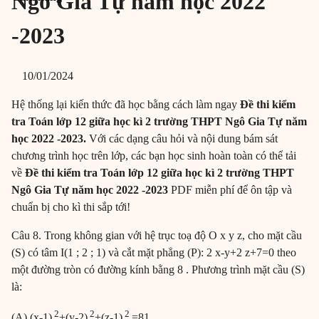
Ngô Gia Tự năm học 2022
-2023
10/01/2024
Hệ thống lại kiến thức đã học bằng cách làm ngay
Đề thi kiểm
tra Toán lớp 12 giữa học kì 2 trường THPT Ngô Gia Tự năm
học 2022 -2023
.
Với các dạng câu hỏi và nội dung bám sát
chương trình học trên lớp, các bạn học sinh hoàn toàn có thể tải
về
Đề thi kiểm tra Toán lớp 12 giữa học kì 2 trường THPT
Ngô Gia Tự năm học 2022 -2023
PDF miễn phí để ôn tập và
chuẩn bị cho kì thi sắp tới!
Câu 8. Trong không gian với hệ trục toạ độ O x y z, cho mặt cầu
(S) có tâm I(1 ; 2 ; 1) và cắt mặt phẳng (P): 2 x-y+2 z+7=0 theo
một đường tròn có đường kính bằng 8 . Phương trình mặt cầu (S)
là:
2
2
2
(A) (x-1)
+(y-2)
+(z-1)
=81.