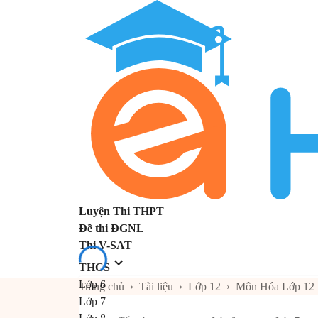
Luyện Thi THPT
Đề thi ĐGNL
Thi V-SAT
THCS
Lớp 6
Trang chủ
›
Tài liệu
›
Lớp 12
›
Môn Hóa Lớp 12
Lớp 7