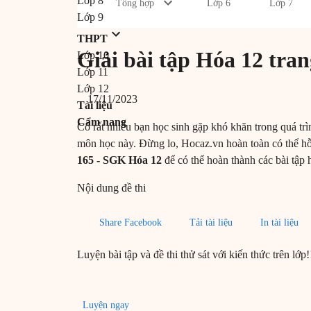
Lớp 8
Tổng hợp
Lớp 6
Lớp 7
Lớp 9
THPT
Giải bài tập Hóa 12 tra
Lớp 10
Lớp 11
Lớp 12
17/11/2023
Tài liệu
Cẩm nang
Có rất nhiều bạn học sinh gặp khó khăn trong quá trìn
môn học này. Đừng lo, Hocaz.vn hoàn toàn có thể h
165 - SGK Hóa 12
để có thể hoàn thành các bài tập
Nội dung đề thi
Share Facebook
Tải tài liệu
In tài liệu
Luyện bài tập và đề thi thử sát với kiến thức trên lớp!
Luyện ngay