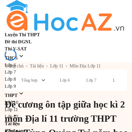
Luyện Thi THPT
Đề thi ĐGNL
Thi V-SAT
THCS
Lớp 6
Trang chủ
›
Tài liệu
›
Lớp 11
›
Môn Địa Lớp 11
Lớp 7
Lớp 8
Tổng hợp
Lớp 6
Lớp 7
Lớp 8
Lớp 9
THPT
Đề cương ôn tập giữa học kì 2
Lớp 10
Lớp 11
môn Địa lí 11 trường THPT
Lớp 12
Tài liệu
Cẩm nang