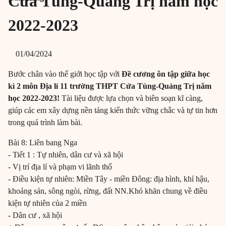
Cửa Tùng-Quảng Trị năm học
2022-2023
01/04/2024
Bước chân vào thế giới học tập với
Đề cương ôn tập giữa học
kì 2 môn Địa lí 11 trường THPT Cửa Tùng-Quảng Trị năm
học 2022-2023!
Tài liệu được lựa chọn và biên soạn kĩ càng,
giúp các em xây dựng nền tảng kiến thức vững chắc và tự tin hơn
trong quá trình làm bài.
Bài 8: Liên bang Nga
- Tiết 1 : Tự nhiên, dân cư và xã hội
- Vị trí địa lí và phạm vi lãnh thổ
- Điều kiện tự nhiên: Miền Tây - miền Đông: địa hình, khí hậu,
khoáng sản, sông ngòi, rừng, đất NN.Khó khăn chung về điều
kiện tự nhiên của 2 miền
- Dân cư , xã hội