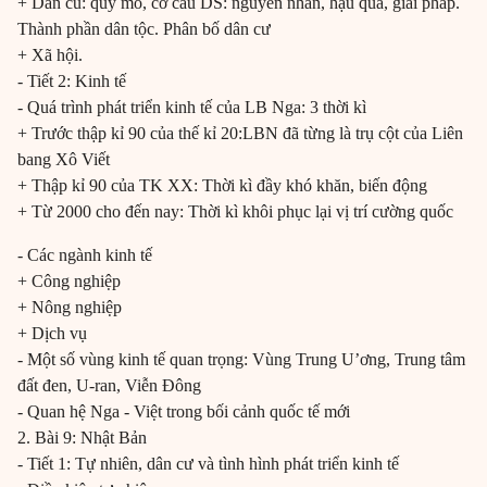
+ Dân cu: quy mô, cơ cấu DS: nguyên nhân, hậu quả, giải pháp.
Thành phần dân tộc. Phân bố dân cư
+ Xã hội.
- Tiết 2: Kinh tế
- Quá trình phát triển kinh tế của LB Nga: 3 thời kì
+ Trước thập kỉ 90 của thế kỉ 20:LBN đã từng là trụ cột của Liên
bang Xô Viết
+ Thập kỉ 90 của TK XX: Thời kì đầy khó khăn, biến động
+ Từ 2000 cho đến nay: Thời kì khôi phục lại vị trí cường quốc
- Các ngành kinh tế
+ Công nghiệp
+ Nông nghiệp
+ Dịch vụ
- Một số vùng kinh tế quan trọng: Vùng Trung U’ơng, Trung tâm
đất đen, U-ran, Viễn Đông
- Quan hệ Nga - Việt trong bối cảnh quốc tế mới
2. Bài 9: Nhật Bản
- Tiết 1: Tự nhiên, dân cư và tình hình phát triển kinh tế