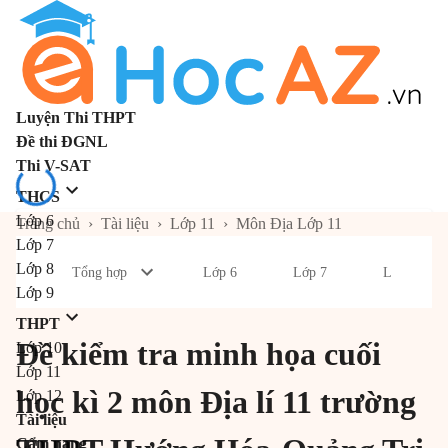
Luyện Thi THPT
Đề thi ĐGNL
Thi V-SAT
THCS
Lớp 6
Trang chủ
›
Tài liệu
›
Lớp 11
›
Môn Địa Lớp 11
Lớp 7
Lớp 8
Tổng hợp
Lớp 6
Lớp 7
Lớp 8
Lớp 9
THPT
Đề kiểm tra minh họa cuối
Lớp 10
Lớp 11
học kì 2 môn Địa lí 11 trường
Lớp 12
Tài liệu
Cẩm nang