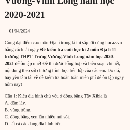
Vương-Vĩnh Long năm học
2020-2021
01/04/2024
Cùng đạt điểm cao môn Địa lí trong kì thi sắp tới cùng hocaz.vn
bằng cách tải ngay
Đề kiểm tra cuối học kì 2 môn Địa lí 11
trường THPT Trưng Vương-Vĩnh Long năm học 2020-
2021
để ôn tập nhé! Đề thi được tổng hợp và biên soạn chi tiết,
nội dung theo sát chương trình học trên lớp của các em. Do đó,
hãy yên tâm tải về đề kiểm tra hoàn toàn miễn phí để ôn tập ngay
hôm nay!
Câu 1: Kiểu địa hình chủ yếu ở đồng bằng Tây Xibia là
A. đầm lầy.
B. vùng trũng.
C. đồng bằng xen lẫn nhiều núi sót.
D. tất cả các dạng địa hình trên.