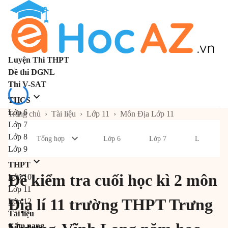
Luyện Thi THPT
Đề thi ĐGNL
Thi V-SAT
THCS
Lớp 6
Trang chủ
›
Tài liệu
›
Lớp 11
›
Môn Địa Lớp 11
Lớp 7
Lớp 8
Tổng hợp
Lớp 6
Lớp 7
Lớp 8
Lớp 9
THPT
Đề kiểm tra cuối học kì 2 môn
Lớp 10
Lớp 11
Địa lí 11 trường THPT Trưng
Lớp 12
Tài liệu
Cẩm nang