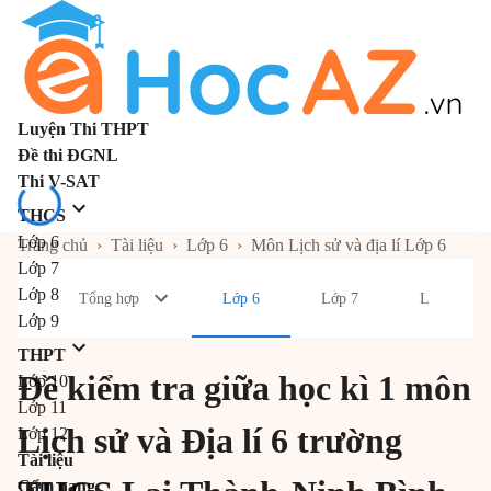
Luyện Thi THPT
Đề thi ĐGNL
Thi V-SAT
THCS
Lớp 6
Trang chủ
›
Tài liệu
›
Lớp 6
›
Môn Lịch sử và địa lí Lớp 6
Lớp 7
Lớp 8
Tổng hợp
Lớp 6
Lớp 7
Lớp 8
Lớp 9
THPT
Đề kiểm tra giữa học kì 1 môn
Lớp 10
Lớp 11
Lịch sử và Địa lí 6 trường
Lớp 12
Tài liệu
Cẩm nang