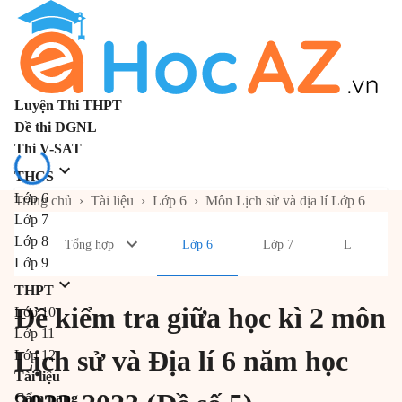
Luyện Thi THPT
Đề thi ĐGNL
Thi V-SAT
THCS
Lớp 6
Trang chủ
›
Tài liệu
›
Lớp 6
›
Môn Lịch sử và địa lí Lớp 6
Lớp 7
Lớp 8
Tổng hợp
Lớp 6
Lớp 7
Lớp 8
Lớp 9
THPT
Đề kiểm tra giữa học kì 2 môn
Lớp 10
Lớp 11
Lịch sử và Địa lí 6 năm học
Lớp 12
Tài liệu
Cẩm nang