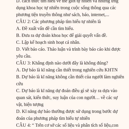
D. cách thức tìm hiểu về thế giới tự nhiên và những ứng
dụng khoa học tự nhiên trong cuộc sống thông qua các
phương tiện truyền thông như sách, báo, internet,...
CÂU 2: Các phương pháp tìm hiểu tự nhiên là
A. Đề xuất vấn đề cần tìm hiểu.
B. Đưa ra dự đoán khoa học để giải quyết vấn đề.
C. Lập kế hoạch sinh hoạt cá nhân.
D. Viết báo cáo. Thảo luận và trình bày báo cáo khi được
yêu cầu.
CÂU 3: Khẳng định nào dưới đây là không đúng?
A. Dự báo là kĩ năng cần thiết trong nghiên cứu KHTN
B. Dự báo là kĩ năng không cần thiết của người làm nghiên
cứu
C. Dự báo là kĩ năng dự đoán điều gì sẽ xảy ra dựa vào
quan sát, kiến thức, suy luận của con người… về các sự
vật, hiện tượng
D. Kĩ năng dự báo thường được sử dụng trong bước dự
đoán của phương pháp tìm hiểu tự nhiên
CÂU 4: “ Trên cơ sở các số liệu và phân tích số liệu,con