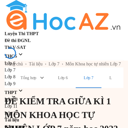
Luyện Thi THPT
Đề thi ĐGNL
Thi V-SAT
THCS
Lớp 6
Trang chủ
›
Tài liệu
›
Lớp 7
›
Môn Khoa học tự nhiên Lớp 7
Lớp 7
Lớp 8
Tổng hợp
Lớp 6
Lớp 7
Lớp 8
Lớp 9
THPT
ĐỀ KIỂM TRA GIỮA KÌ 1
Lớp 10
Lớp 11
MÔN KHOA HỌC TỰ
Lớp 12
Tài liệu
Cẩm nang