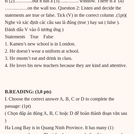
is (2)….……..but it has a (3)…..…….. window. There is a (4)
…….….….on the wall too. Question 2: Listen and decide the
statements are true or false. Tick (V) in the correct column .(1pt)(
Nghe và xác định các câu sau là đúng (true ) hay sai ( false ).
Đánh dấu V vào ô tương ứng )
Statements True False
1. Kamen’s new school is in London.
2. He doesn’t wear a uniform at school.
3. He mustn’t eat and drink in class.
4. He loves his new teachers because they are kind and attentive.
B.READING: (3,0 pts)
I. Choose the correct answer A, B, C or D to complete the
passage: (1pt)
( Chọn đáp án đúng A, B, C hoặc D để hoàn thành đoạn văn sau
)
Ha Long Bay is in Quang Ninh Province. It has many (1)