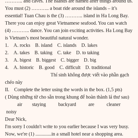
……….. and caves. The islands are named after things around us.
You must (2) ……….. a boat ride around the islands – it’s
essential! Tuan Chau is the (3) ……….. island in Ha Long Bay.
There you can enjoy great Vietnamese seafood. You can watch
(4) ……….. dance. You can join exciting activities. Ha Long Bay
is Vietnam’s most beautiful natural wonder.
1. A. rocks B. island C. islands D. lakes
2. A. takes B. taking C. take D. to taking
3. A. bigest B. biggest C. bigger D. big
4. A. historic B. good C. difficult D. traditional
Thí sinh không được viết vào phần gạch
chéo này
II. Complete the letter using the words in the box. (1,5 pts)
( Dùng những từ cho sẵn trong khung để hoàn thành lá thư sau)
air staying backyard are cleaner
noisy
Dear Nick,
I'm sorry I couldn't write to you earlier because I was very busy.
Now, we're (1) .............in a small hotel near a shopping area.