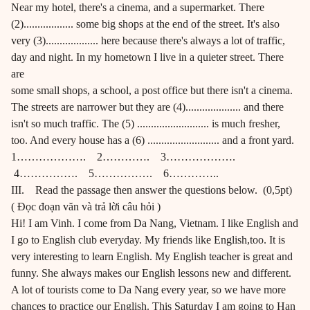
Near my hotel, there's a cinema, and a supermarket. There
(2).................. some big shops at the end of the street. It's also
very (3)................... here because there's always a lot of traffic,
day and night. In my hometown I live in a quieter street. There
are
some small shops, a school, a post office but there isn't a cinema.
The streets are narrower but they are (4).................... and there
isn't so much traffic. The (5) .......................... is much fresher,
too. And every house has a (6) .......................... and a front yard.
1………………. 2…………. 3……………….
4……………. 5……………. 6…………..
III. Read the passage then answer the questions below. (0,5pt)
( Đọc đoạn văn và trả lời câu hỏi )
Hi! I am Vinh. I come from Da Nang, Vietnam. I like English and
I go to English club everyday. My friends like English,too. It is
very interesting to learn English. My English teacher is great and
funny. She always makes our English lessons new and different.
A lot of tourists come to Da Nang every year, so we have more
chances to practice our English. This Saturday I am going to Han