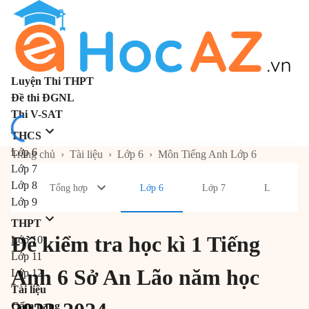
Luyện Thi THPT
Đề thi ĐGNL
Thi V-SAT
THCS
Lớp 6
Trang chủ
›
Tài liệu
›
Lớp 6
›
Môn Tiếng Anh Lớp 6
Lớp 7
Lớp 8
Tổng hợp
Lớp 6
Lớp 7
Lớp 8
Lớp 9
THPT
Đề kiểm tra học kì 1 Tiếng
Lớp 10
Lớp 11
Anh 6 Sở An Lão năm học
Lớp 12
Tài liệu
Cẩm nang