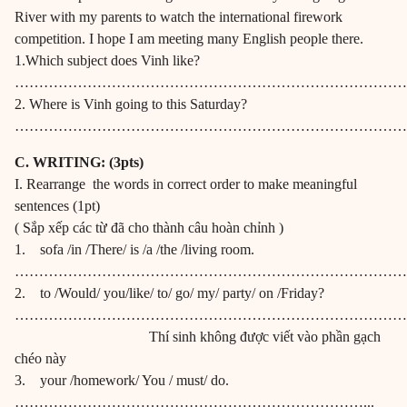
River with my parents to watch the international firework
competition. I hope I am meeting many English people there.
1.Which subject does Vinh like?
………………………………………………………………………
2. Where is Vinh going to this Saturday?
…………………………………………………………………………
C. WRITING: (3pts)
I. Rearrange the words in correct order to make meaningful
sentences (1pt)
( Sắp xếp các từ đã cho thành câu hoàn chỉnh )
1. sofa /in /There/ is /a /the /living room.
…………………………………………………………………………
2. to /Would/ you/like/ to/ go/ my/ party/ on /Friday?
…………………………………………………………………………
Thí sinh không được viết vào phần gạch
chéo này
3. your /homework/ You / must/ do.
………………………………………………………………...