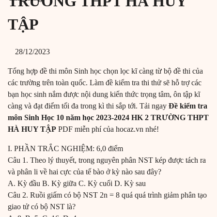
TRƯỜNG THPT HÀ HUY
TẬP
28/12/2023
Tổng hợp đề thi môn Sinh học chọn lọc kĩ càng từ bộ đề thi của
các trường trên toàn quốc. Làm đề kiểm tra thi thử sẽ hỗ trợ các
bạn học sinh nắm được nội dung kiến thức trọng tâm, ôn tập kĩ
càng và đạt điểm tối đa trong kì thi sắp tới. Tải ngay
Đề kiểm tra
môn Sinh Học 10 năm học 2023-2024 HK 2 TRƯỜNG THPT
HÀ HUY TẬP
PDF miễn phí của hocaz.vn nhé!
I. PHẦN TRẮC NGHIỆM: 6,0 điểm
Câu 1. Theo lý thuyết, trong nguyên phân NST kép được tách ra
và phân li về hai cực của tế bào ở kỳ nào sau đây?
A. Kỳ đầu B. Kỳ giữa C. Kỳ cuối D. Kỳ sau
Câu 2. Ruồi giấm có bộ NST 2n = 8 quá quá trình giảm phân tạo
giao tử có bộ NST là?