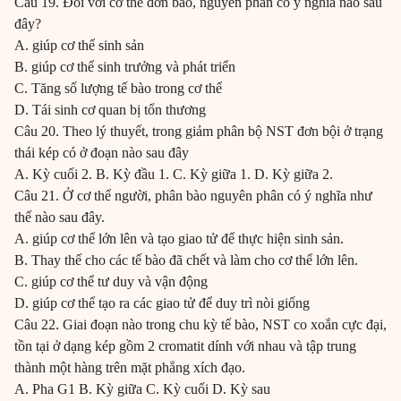
Câu 19. Đối với cơ thể đơn bào, nguyên phân có ý nghĩa nào sau
đây?
A. giúp cơ thể sinh sản
B. giúp cơ thể sinh trưởng và phát triển
C. Tăng số lượng tế bào trong cơ thể
D. Tái sinh cơ quan bị tổn thương
Câu 20. Theo lý thuyết, trong giảm phân bộ NST đơn bội ở trạng
thái kép có ở đoạn nào sau đây
A. Kỳ cuối 2. B. Kỳ đầu 1. C. Kỳ giữa 1. D. Kỳ giữa 2.
Câu 21. Ở cơ thể người, phân bào nguyên phân có ý nghĩa như
thế nào sau đây.
A. giúp cơ thể lớn lên và tạo giao tử để thực hiện sinh sản.
B. Thay thế cho các tế bào đã chết và làm cho cơ thể lớn lên.
C. giúp cơ thể tư duy và vận động
D. giúp cơ thể tạo ra các giao tử để duy trì nòi giống
Câu 22. Giai đoạn nào trong chu kỳ tế bào, NST co xoắn cực đại,
tồn tại ở dạng kép gồm 2 cromatit dính với nhau và tập trung
thành một hàng trên mặt phẳng xích đạo.
A. Pha G1 B. Kỳ giữa C. Kỳ cuối D. Kỳ sau