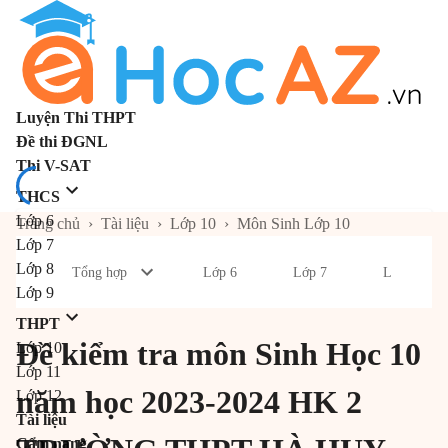
Luyện Thi THPT
Đề thi ĐGNL
Thi V-SAT
THCS
Lớp 6
Trang chủ
›
Tài liệu
›
Lớp 10
›
Môn Sinh Lớp 10
Lớp 7
Lớp 8
Tổng hợp
Lớp 6
Lớp 7
Lớp 8
Lớp 9
THPT
Đề kiểm tra môn Sinh Học 10
Lớp 10
Lớp 11
năm học 2023-2024 HK 2
Lớp 12
Tài liệu
Cẩm nang