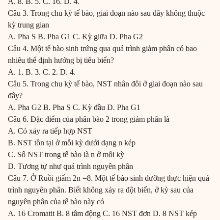
A. 8. B. 5. C. 16. D. 4.
Câu 3. Trong chu kỳ tế bào, giai đoạn nào sau đây không thuộc
kỳ trung gian
A. Pha S B. Pha G1 C. Kỳ giữa D. Pha G2
Câu 4. Một tế bào sinh trứng qua quá trình giảm phân có bao
nhiêu thể định hướng bị tiêu biến?
A. 1. B. 3. C. 2. D. 4.
Câu 5. Trong chu kỳ tế bào, NST nhân đôi ở giai đoạn nào sau
đây?
A. Pha G2 B. Pha S C. Kỳ đầu D. Pha G1
Câu 6. Đặc điểm của phân bào 2 trong giảm phân là
A. Có xảy ra tiếp hợp NST
B. NST tồn tại ở mỗi kỳ dưới dạng n kép
C. Số NST trong tế bào là n ở mỗi kỳ
D. Tương tự như quá trình nguyên phân
Câu 7. Ở Ruồi giấm 2n =8. Một tế bào sinh dưỡng thực hiện quá
trình nguyên phân. Biết không xảy ra đột biến, ở kỳ sau của
nguyên phân của tế bào này có
A. 16 Cromatit B. 8 tâm động C. 16 NST đơn D. 8 NST kép