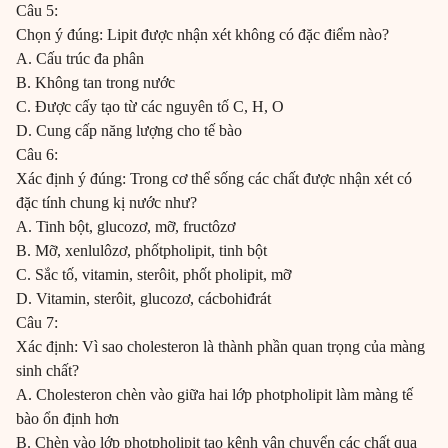
Câu 5:
Chọn ý đúng: Lipit được nhận xét không có đặc điểm nào?
A. Cấu trúc đa phân
B. Không tan trong nước
C. Được cấy tạo từ các nguyên tố C, H, O
D. Cung cấp năng lượng cho tế bào
Câu 6:
Xác định ý đúng: Trong cơ thể sống các chất được nhận xét có
đặc tính chung kị nước như?
A. Tinh bột, glucozơ, mỡ, fructôzơ
B. Mỡ, xenlulôzơ, phốtpholipit, tinh bột
C. Sắc tố, vitamin, sterôit, phốt pholipit, mỡ
D. Vitamin, sterôit, glucozơ, cácbohiđrát
Câu 7:
Xác định: Vì sao cholesteron là thành phần quan trọng của màng
sinh chất?
A. Cholesteron chèn vào giữa hai lớp photpholipit làm màng tế
bào ổn định hơn
B. Chèn vào lớp photpholipit tạo kênh vận chuyển các chất qua