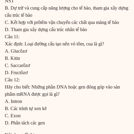
NST
B. Dự trữ và cung cấp năng lượng cho tế bào, tham gia xây dựng
cấu trúc tế bào
C. Kết hợp với prôtêin vận chuyển các chất qua màng tế bào
D. Tham gia xây dựng cấu trúc nhân tế bào
Câu 11:
Xác định: Loại đường cấu tạo nên vỏ tôm, cua là gì?
A. Glucôzơ
B. Kitin
C. Saccarôzơ
D. Fructôzơ
Câu 12:
Hãy cho biết: Những phần DNA hoặc gen đóng góp vào sản
phẩm mRNA được gọi là gì?
A. Intron
B. Các trình tự xen kẽ
C. Exon
D. Phân tách các gen