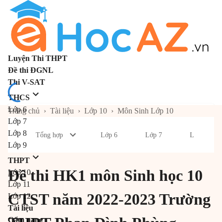
Luyện Thi THPT
Đề thi ĐGNL
Thi V-SAT
THCS
Lớp 6
Trang chủ
›
Tài liệu
›
Lớp 10
›
Môn Sinh Lớp 10
Lớp 7
Lớp 8
Tổng hợp
Lớp 6
Lớp 7
Lớp 8
Lớp 9
THPT
Đề thi HK1 môn Sinh học 10
Lớp 10
Lớp 11
CTST năm 2022-2023 Trường
Lớp 12
Tài liệu
Cẩm nang