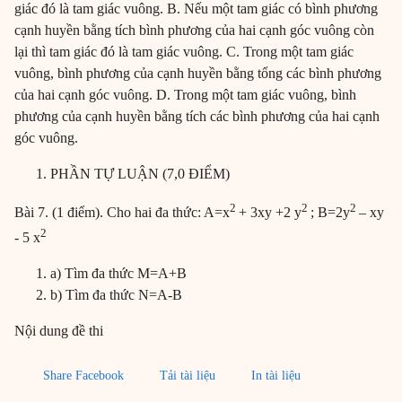
giác đó là tam giác vuông. B. Nếu một tam giác có bình phương
cạnh huyền bằng tích bình phương của hai cạnh góc vuông còn
lại thì tam giác đó là tam giác vuông. C. Trong một tam giác
vuông, bình phương của cạnh huyền bằng tổng các bình phương
của hai cạnh góc vuông. D. Trong một tam giác vuông, bình
phương của cạnh huyền bằng tích các bình phương của hai cạnh
góc vuông.
PHẦN TỰ LUẬN (7,0 ĐIỂM)
2
2
2
Bài 7. (1 điểm). Cho hai đa thức: A=x
+ 3xy +2 y
; B=2y
– xy
2
- 5 x
a) Tìm đa thức M=A+B
b) Tìm đa thức N=A-B
Nội dung đề thi
Share Facebook
Tải tài liệu
In tài liệu