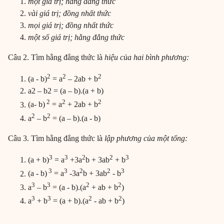
một giá trị; hằng đẳng thức
vài giá trị; đồng nhất thức
mọi giá trị; đồng nhất thức
một số giá trị; hằng đẳng thức
Câu 2. Tìm hằng đẳng thức là
hiệu của hai bình phương:
2
2
2
(a - b)
= a
– 2ab + b
a2 – b2 = (a – b).(a + b)
2
2
2
(a- b)
= a
+ 2ab + b
2
2
a
– b
= (a – b).(a - b)
Câu 3. Tìm hằng đẳng thức là
lập phương của một tổng:
3
3
2
2
3
(a + b)
= a
+3a
b + 3ab
+ b
3
3
2
2
3
(a - b)
= a
-3a
b + 3ab
- b
3
3
2
2
a
– b
= (a - b).(a
+ ab + b
)
3
3
2
2
a
+ b
= (a + b).(a
- ab + b
)