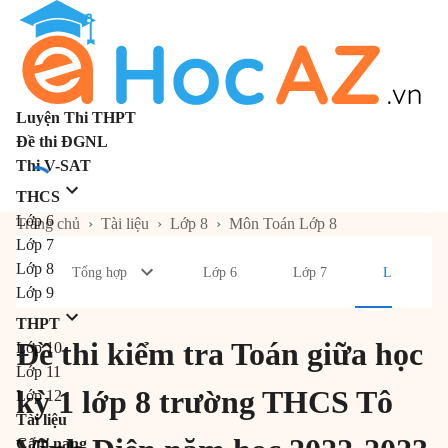
Luyện Thi THPT
Đề thi ĐGNL
Thi V-SAT
THCS
Lớp 6
Trang chủ
›
Tài liệu
›
Lớp 8
›
Môn Toán Lớp 8
Lớp 7
Lớp 8
Tổng hợp
Lớp 6
Lớp 7
Lớp 8
Lớp 9
THPT
Đề thi kiểm tra Toán giữa học
Lớp 10
Lớp 11
kỳ 1 lớp 8 trường THCS Tô
Lớp 12
Tài liệu
Cẩm nang