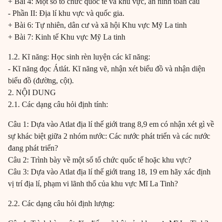
+ Bài 4: Một số tổ chức quốc tế và khu vực, an ninh toàn cầu
- Phần II: Địa lí khu vực và quốc gia.
+ Bài 6: Tự nhiên, dân cư và xã hội Khu vực Mỹ La tinh
+ Bài 7: Kinh tế Khu vực Mỹ La tinh
1.2. Kĩ năng: Học sinh rèn luyện các kĩ năng:
- Kĩ năng đọc Átlát. Kĩ năng vẽ, nhận xét biểu đồ và nhận diện
biểu đồ (đường, cột).
2. NỘI DUNG
2.1. Các dạng câu hỏi định tính:
Câu 1: Dựa vào Atlat địa lí thế giới trang 8,9 em có nhận xét gì về
sự khác biệt giữa 2 nhóm nước: Các nước phát triển và các nước
đang phát triển?
Câu 2: Trình bày về một số tổ chức quốc tế hoặc khu vực?
Câu 3: Dựa vào Atlat địa lí thế giới trang 18, 19 em hãy xác định
vị trí địa lí, phạm vi lãnh thổ của khu vực Mĩ La Tinh?
2.2. Các dạng câu hỏi định lượng: