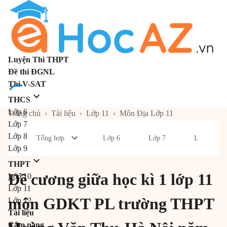
Luyện Thi THPT
Đề thi ĐGNL
Thi V-SAT
THCS
Lớp 6
Trang chủ
›
Tài liệu
›
Lớp 11
›
Môn Địa Lớp 11
Lớp 7
Lớp 8
Tổng hợp
Lớp 6
Lớp 7
Lớp 8
Lớp 9
THPT
Đề cương giữa học kì 1 lớp 11
Lớp 10
Lớp 11
môn GDKT PL trường THPT
Lớp 12
Tài liệu
Cẩm nang