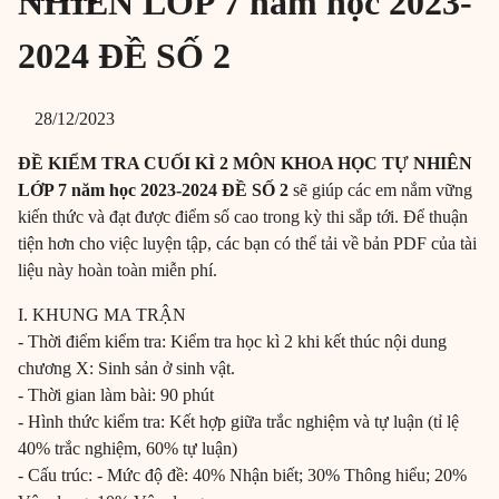
NHIÊN LỚP 7 năm học 2023-
2024 ĐỀ SỐ 2
28/12/2023
ĐỀ KIỂM TRA CUỐI KÌ 2 MÔN KHOA HỌC TỰ NHIÊN
LỚP 7 năm học 2023-2024 ĐỀ SỐ 2
sẽ giúp các em nắm vững
kiến thức và đạt được điểm số cao trong kỳ thi sắp tới. Để thuận
tiện hơn cho việc luyện tập, các bạn có thể tải về bản PDF của tài
liệu này hoàn toàn miễn phí.
I. KHUNG MA TRẬN
- Thời điểm kiểm tra: Kiểm tra học kì 2 khi kết thúc nội dung
chương X: Sinh sản ở sinh vật.
- Thời gian làm bài: 90 phút
- Hình thức kiểm tra: Kết hợp giữa trắc nghiệm và tự luận (tỉ lệ
40% trắc nghiệm, 60% tự luận)
- Cấu trúc: - Mức độ đề: 40% Nhận biết; 30% Thông hiểu; 20%