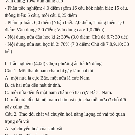
Vận dụng; 10% Vận dụng cao
- Phần trắc nghiệm: 4,0 điểm (gồm 16 câu hỏi: nhận biết: 15 câu,
thông hiểu: 5 câu), mỗi câu 0,25 điểm
- Phần tự luận: 6,0 điểm (Nhận biết: 2,0 điểm; Thông hiểu: 1,0
điểm; Vận dụng: 2,0 điểm; Vận dụng cao: 1,0 điểm)
- Nội dung nửa đầu học kì 2: 30% (3,0 điểm; Chủ đề 6,7: 30 tiết)
- Nội dung nửa sau học kì 2: 70% (7,0 điểm; Chủ đề 7,8,9,10: 33
tiết)
I. Trắc nghiệm (4,0đ) Chọn phương án trả lời đúng
Câu 1. Một thanh nam châm bị gãy làm hai thì
A. một nửa là cực Bắc, một nửa là cực Nam.
B. cả hai nửa đểu mất từ tính.
C. mỗi nửa đểu là một nam châm có hai cực Bắc - Nam.
D. mỗi nửa đều là một nam châm và cực của mỗi nửa ở chỗ đứt
gãy cùng tên.
Câu 2. Trao đổi chất và chuyển hoá năng lượng có vai trò quan
trọng đối với
A. sự chuyển hoá của sinh vật.