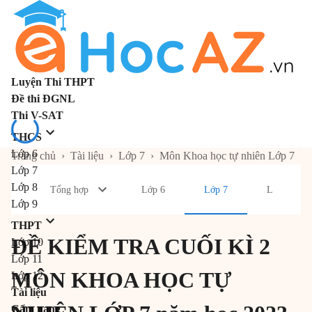
Luyện Thi THPT
Đề thi ĐGNL
Thi V-SAT
THCS
Lớp 6
Trang chủ
›
Tài liệu
›
Lớp 7
›
Môn Khoa học tự nhiên Lớp 7
Lớp 7
Lớp 8
Tổng hợp
Lớp 6
Lớp 7
Lớp 8
Lớp 9
THPT
ĐỀ KIỂM TRA CUỐI KÌ 2
Lớp 10
Lớp 11
MÔN KHOA HỌC TỰ
Lớp 12
Tài liệu
Cẩm nang