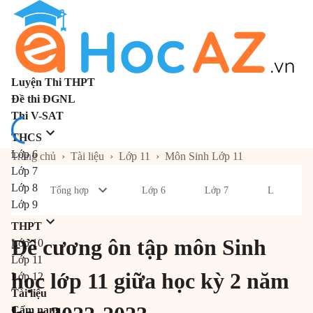
Luyện Thi THPT
Đề thi ĐGNL
Thi V-SAT
THCS
Lớp 6
Trang chủ
›
Tài liệu
›
Lớp 11
›
Môn Sinh Lớp 11
Lớp 7
Lớp 8
Tổng hợp
Lớp 6
Lớp 7
Lớp 8
Lớp 9
THPT
Đề cương ôn tập môn Sinh
Lớp 10
Lớp 11
học lớp 11 giữa học kỳ 2 năm
Lớp 12
Tài liệu
Cẩm nang