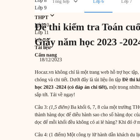
Lớp 8
Tổng hợp
Lớp 6
Lớp 7
Lớp 9
THPT
Đề thi kiểm tra Toán cu
Lớp 10
Lớp 11
Giấy năm học 2023 -2024 
Lớp 12
Tài liệu
Cẩm nang
18/12/2023
Hocaz.vn không chỉ là một trang web hỗ trợ học tập, 
chóng và chi tiết. Dưới đây là tài liệu ôn tập
Đề thi 
học 2023 -2024 (có đáp án chi tiết),
một trong những
sắp tới. Tải về ngay!
Câu 3:
(1
,5
điểm)
Ba khối 6, 7, 8 của một trường THC
thành hàng dọc để diễu hành sao cho số hàng dọc củ
dọc để mỗi khối đều không có ai lẻ hàng? Khi đó ở 
Câu 4: (1 điểm) Một công ty lữ hành dẫn khách du l