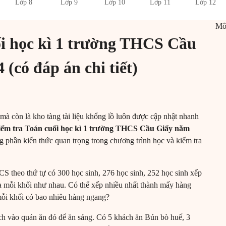
Lớp 8
Lớp 9
Lớp 10
Lớp 11
Lớp 12
M
ối học kì 1 trường THCS Cầu
(có đáp án chi tiết)
mà còn là kho tàng tài liệu khổng lồ luôn được cập nhật nhanh
kiểm tra Toán cuối học kì 1 trường THCS Cầu Giấy năm
 phần kiến thức quan trọng trong chương trình học và kiểm tra
S theo thứ tự có 300 học sinh, 276 học sinh, 252 học sinh xếp
a mỗi khối như nhau. Có thể xếp nhiều nhất thành mấy hàng
mỗi khối có bao nhiêu hàng ngang?
ịch vào quán ăn đó để ăn sáng. Có 5 khách ăn Bún bò huế, 3