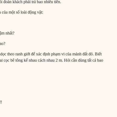
 đoàn khách phải trả bao nhiêu tiền.
a của một số loài động vật:
hậm nhất?
sao?
dọc theo ranh giới để xác định phạm vi của mảnh đất đó. Biết
hai cọc bê tông kế nhau cách nhau 2 m. Hỏi cần dùng tất cả bao
!!