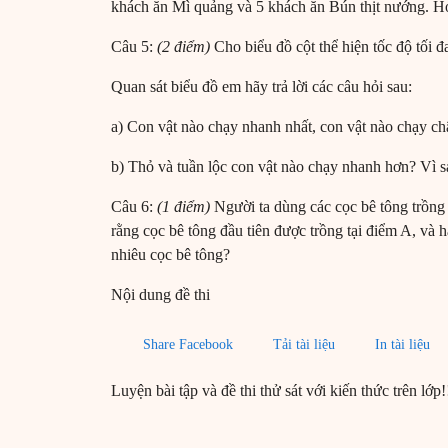
khách ăn Mì quảng và 5 khách ăn Bún thịt nướng. Hỏi
Câu 5:
(2 điểm)
Cho biểu đồ cột thể hiện tốc độ tối đ
Quan sát biểu đồ em hãy trả lời các câu hỏi sau:
a) Con vật nào chạy nhanh nhất, con vật nào chạy c
b) Thỏ và tuần lộc con vật nào chạy nhanh hơn? Vì 
Câu 6:
(1 điểm)
Người ta dùng các cọc bê tông trồng 
rằng cọc bê tông đầu tiên được trồng tại điểm A, và 
nhiêu cọc bê tông?
Nội dung đề thi
Share Facebook
Tải tài liệu
In tài liệu
Luyện bài tập và đề thi thử sát với kiến thức trên lớp!