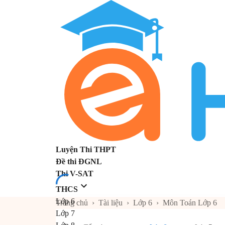
Luyện Thi THPT
Đề thi ĐGNL
Thi V-SAT
THCS
Lớp 6
Trang chủ
›
Tài liệu
›
Lớp 6
›
Môn Toán Lớp 6
Lớp 7