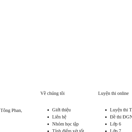
Về chúng tôi
Luyện thi online
Giới thiệu
Luyện thi
 Tông Phan,
Liên hệ
Đề thi ĐG
Nhóm học tập
Lớp 6
Tính điểm xét tốt
Lớp 7