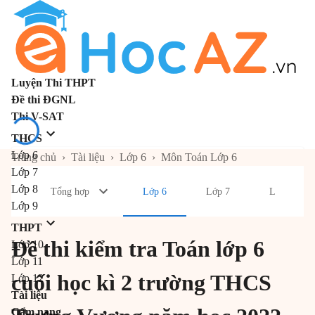
Luyện Thi THPT
Đề thi ĐGNL
Thi V-SAT
THCS
Lớp 6
Trang chủ
›
Tài liệu
›
Lớp 6
›
Môn Toán Lớp 6
Lớp 7
Lớp 8
Tổng hợp
Lớp 6
Lớp 7
Lớp 8
Lớp 9
THPT
Đề thi kiểm tra Toán lớp 6
Lớp 10
Lớp 11
cuối học kì 2 trường THCS
Lớp 12
Tài liệu
Cẩm nang