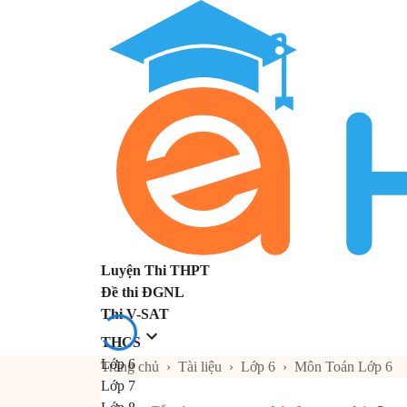
Luyện Thi THPT
Đề thi ĐGNL
Thi V-SAT
THCS
Lớp 6
Trang chủ
›
Tài liệu
›
Lớp 6
›
Môn Toán Lớp 6
Lớp 7