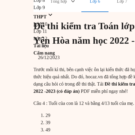
Lớp 8
Tổng hợp
Lớp 6
Lớp 7
Lớp 9
THPT
Đề thi kiểm tra Toán lớ
Lớp 10
Lớp 11
Yên Hòa năm học 2022 -
Lớp 12
Tài liệu
Cẩm nang
26/12/2023
Trước mỗi kì thi, bên cạnh việc ôn lại kiến thức đã họ
thức hiệu quả nhất. Do đó, hocaz.vn đã tổng hợp đề 
dạng câu hỏi có trong đề thi thật. Tải
Đề thi kiểm t
2022 -2023 (có đáp án)
PDF miễn phí ngay nhé!
Câu 4 : Tuổi của con là 12 và bằng 4/13 tuổi của mẹ.
29
39
49