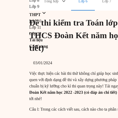
Lớp 8
Tổng hợp
Lớp 6
Lớp 7
Lớp 9
THPT
Đề thi kiểm tra Toán lớp
Lớp 10
Lớp 11
THCS Đoàn Kết năm học 
Lớp 12
Tài liệu
tiết)
Cẩm nang
03/01/2024
Việc thực hiện các bài thi thử không chỉ giúp học si
quen với định dạng đề thi và xây dựng phương pháp l
chuẩn bị kỹ lưỡng cho kì thi quan trọng này! Tải ng
Đoàn Kết năm học 2022 -2023 (có đáp án chi tiết)
tới nhé!
Câu l: Trong các cách viết sau, cách nào cho ta phân 