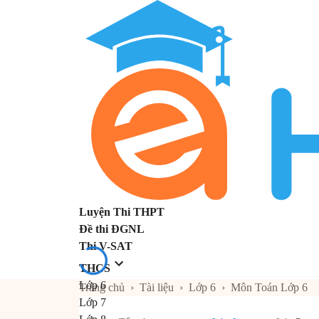
Luyện Thi THPT
Đề thi ĐGNL
Thi V-SAT
THCS
Lớp 6
Trang chủ
›
Tài liệu
›
Lớp 6
›
Môn Toán Lớp 6
Lớp 7