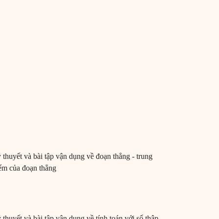
 thuyết và bài tập vận dụng về đoạn thẳng - trung
ểm của đoạn thẳng
 thuyết và bài tập vận dụng về tính toán với số thập