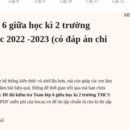
Lớp 8
Lớp 9
Lớp 10
Lớp 11
Lớp 12
M
 6 giữa học kì 2 trường
2022 -2023 (có đáp án chi
nh hệ thống kiến thức và nhớ lâu hơn, mà còn giúp các em làm
àm bài hiệu quả. Đừng để thời gian trôi qua mà bạn chưa
ay
Đề thi kiểm tra Toán lớp 6 giữa học kì 2 trường THCS
PDF miễn phí của hocaz.vn để ôn tập chuẩn bị cho kì thi sắp
số: