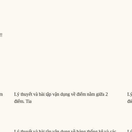
!!
ệm
Lý thuyết và bài tập vận dụng về điểm nằm giữa 2
Lý
điểm. Tia
đi
Lý thuyết và bài tập vận dụng về bảng thống kê và các
Lý