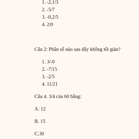
-2,1/3
-5/7
-0,2/5
2/0
Câu 2: Phân số nào sau đây không tối giản?
3/-0
-7/15
-2/5
11/21
Câu 4. 3/4 của 60 bằng:
A. 12
B. 15
C.30