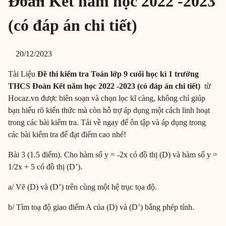
Đoàn Kết năm học 2022 -2023
(có đáp án chi tiết)
20/12/2023
Tài Liệu
Đề thi kiểm tra Toán lớp 9 cuối học kì 1 trường
THCS Đoàn Kết năm học 2022 -2023 (có đáp án chi tiết)
từ
Hocaz.vn được biên soạn và chọn lọc kĩ càng, không chỉ giúp
bạn hiểu rõ kiến thức mà còn hỗ trợ áp dụng một cách linh hoạt
trong các bài kiểm tra. Tải về ngay để ôn tập và áp dụng trong
các bài kiểm tra để đạt điểm cao nhé!
Bài 3 (1.5 điểm). Cho hàm số y = -2x có đồ thị (D) và hàm số y =
1/2x + 5 có đồ thị (D’).
a/ Vẽ (D) và (D’) trên cùng một hệ trục tọa độ.
b/ Tìm toạ độ giao điểm A của (D) và (D’) bằng phép tính.