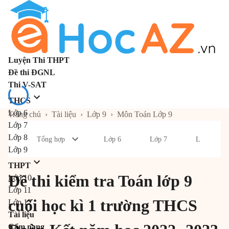
Luyện Thi THPT
Đề thi ĐGNL
Thi V-SAT
THCS
Lớp 6
Trang chủ
›
Tài liệu
›
Lớp 9
›
Môn Toán Lớp 9
Lớp 7
Lớp 8
Tổng hợp
Lớp 6
Lớp 7
Lớp 8
Lớp 9
THPT
Đề thi kiểm tra Toán lớp 9
Lớp 10
Lớp 11
cuối học kì 1 trường THCS
Lớp 12
Tài liệu
Cẩm nang