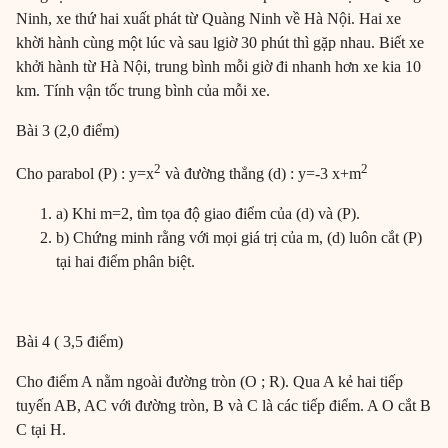
Ninh, xe thứ hai xuất phát từ Quàng Ninh về Hà Nội. Hai xe
khời hành cùng một lúc và sau lgiờ 30 phút thì gặp nhau. Biết xe
khởi hành từ Hà Nội, trung bình mỗi giờ đi nhanh hơn xe kia 10
km. Tính vận tốc trung bình của mỗi xe.
Bài 3 (2,0 điểm)
2
2
Cho parabol (P) : y=x
và đường thẳng (d) : y=-3 x+m
a) Khi m=2, tìm tọa độ giao điểm của (d) và (P).
b) Chứng minh rằng với mọi giá trị của m, (d) luôn cắt (P)
tại hai điểm phân biệt.
Bài 4 ( 3,5 điểm)
Cho điểm A nằm ngoài đường tròn (O ; R). Qua A kẻ hai tiếp
tuyến AB, AC với đường tròn, B và C là các tiếp điểm. A O cắt B
C tại H.