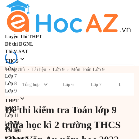
Luyện Thi THPT
Đề thi ĐGNL
Thi V-SAT
THCS
Lớp 6
Trang chủ
›
Tài liệu
›
Lớp 9
›
Môn Toán Lớp 9
Lớp 7
Lớp 8
Tổng hợp
Lớp 6
Lớp 7
Lớp 8
Lớp 9
THPT
Đề thi kiểm tra Toán lớp 9
Lớp 10
Lớp 11
giữa học kì 2 trường THCS
Lớp 12
Tài liệu
Cẩm nang