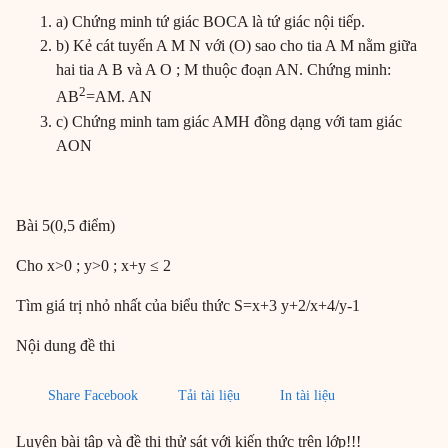
a) Chứng minh tứ giác BOCA là tứ giác nội tiếp.
b) Kẻ cát tuyến A M N với (O) sao cho tia A M nằm giữa
hai tia A B và A O ; M thuộc đoạn AN. Chứng minh:
2
AB
=AM. AN
c) Chứng minh tam giác AMH đồng dạng với tam giác
AON
Bài 5(0,5 điểm)
Cho x>0 ; y>0 ; x+y ≤ 2
Tìm giá trị nhỏ nhất của biểu thức S=x+3 y+2/x+4/y-1
Nội dung đề thi
Share Facebook
Tải tài liệu
In tài liệu
Luyện bài tập và đề thi thử sát với kiến thức trên lớp!!!