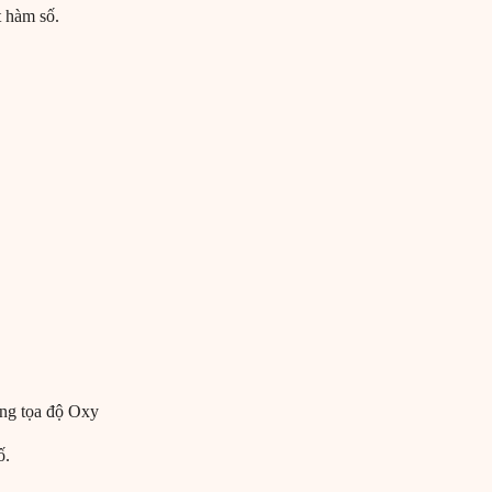
t hàm số.
ẳng tọa độ Oxy
ố.