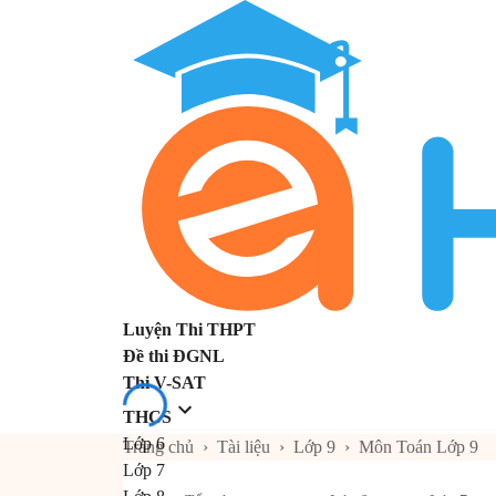
Luyện Thi THPT
Đề thi ĐGNL
Thi V-SAT
THCS
Lớp 6
Trang chủ
›
Tài liệu
›
Lớp 9
›
Môn Toán Lớp 9
Lớp 7