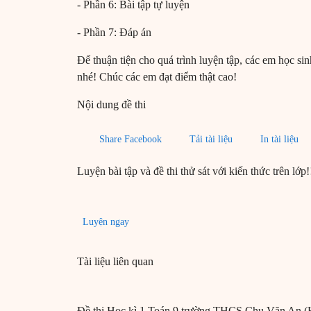
- Phần 6: Bài tập tự luyện
- Phần 7: Đáp án
Để thuận tiện cho quá trình luyện tập, các em học si
nhé! Chúc các em đạt điểm thật cao!
Nội dung đề thi
Share Facebook
Tải tài liệu
In tài liệu
Luyện bài tập và đề thi thử sát với kiến thức trên lớp!
Luyện ngay
Tài liệu liên quan
Đề thi Học kì 1 Toán 9 trường THCS Chu Văn An (