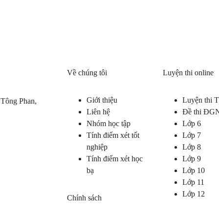
Về chúng tôi
Luyện thi online
Giới thiệu
Luyện thi
 Tông Phan,
Liên hệ
Đề thi ĐG
Nhóm học tập
Lớp 6
Tính điểm xét tốt
Lớp 7
nghiệp
Lớp 8
Tính điểm xét học
Lớp 9
bạ
Lớp 10
Lớp 11
Lớp 12
Chính sách