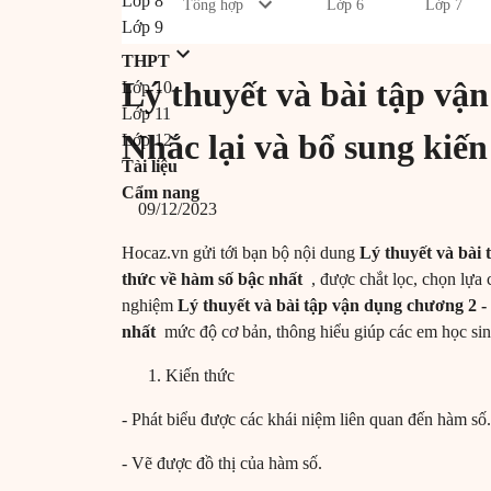
Lớp 8
Tổng hợp
Lớp 6
Lớp 7
Lớp 9
THPT
Lý thuyết và bài tập vận
Lớp 10
Lớp 11
Nhắc lại và bổ sung kiến
Lớp 12
Tài liệu
Cẩm nang
09/12/2023
Hocaz.vn gửi tới bạn bộ nội dung
Lý thuyết và bài 
thức về hàm số bậc nhất
, được chắt lọc, chọn lựa 
nghiệm
Lý thuyết và bài tập vận dụng chương 2 - 
nhất
mức độ cơ bản, thông hiểu giúp các em học s
Kiến thức
- Phát biểu được các khái niệm liên quan đến hàm số
- Vẽ được đồ thị của hàm số.