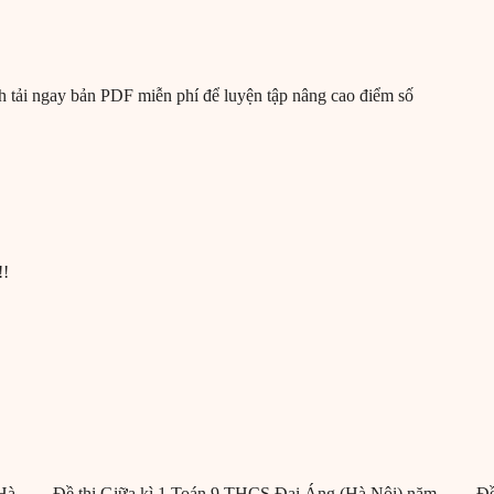
nh tải ngay bản PDF miễn phí để luyện tập nâng cao điểm số
!!
Hà
Đề thi Giữa kì 1 Toán 9 THCS Đại Áng (Hà Nội) năm
Đề