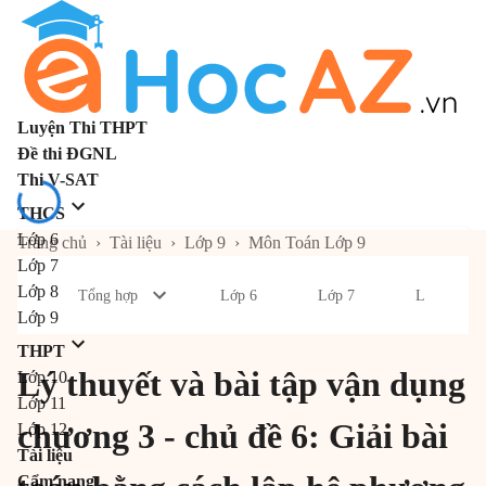
Luyện Thi THPT
Đề thi ĐGNL
Thi V-SAT
THCS
Lớp 6
Trang chủ
›
Tài liệu
›
Lớp 9
›
Môn Toán Lớp 9
Lớp 7
Lớp 8
Tổng hợp
Lớp 6
Lớp 7
Lớp 8
Lớp 9
THPT
Lý thuyết và bài tập vận dụng
Lớp 10
Lớp 11
chương 3 - chủ đề 6: Giải bài
Lớp 12
Tài liệu
Cẩm nang