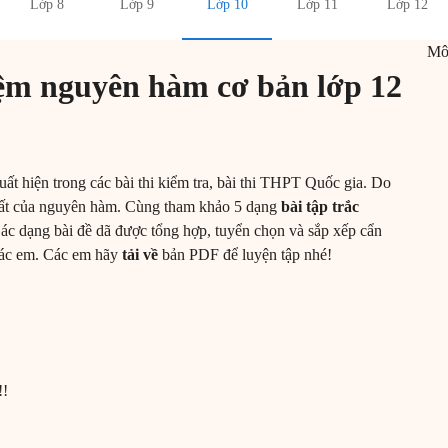
Lớp 8
Lớp 9
Lớp 10
Lớp 11
Lớp 12
M
iệm nguyên hàm cơ bản lớp 12
ất hiện trong các bài thi kiểm tra, bài thi THPT Quốc gia. Do
hất của nguyên hàm. Cùng tham khảo 5 dạng
bài tập trắc
Các dạng bài đề dã được tổng hợp, tuyển chọn và sắp xếp cẩn
 các em. Các em hãy
tải về
bản PDF để luyện tập nhé!
!!