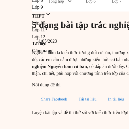
Lớp 8
Tổng hợp
Lớp 6
Lớp 7
Lớp 9
THPT
5 dạng bài tập trắc ngh
Lớp 10
Lớp 11
Lớp 12
31/05/2023
Tài liệu
Cẩm nang
Nguyên hàm là kiến thức tương đối cơ bản, thường xu
đó, các em cần nắm được những kiến thức cơ bản n
nghiệm Nguyên hàm cơ bản
, có đáp án dưới đây. 
thận, chi tiết, phù hợp với chương trình trên lớp của
Nội dung đề thi
Share Facebook
Tải tài liệu
In tài liệu
Luyện bài tập và đề thi thử sát với kiến thức trên lớp!