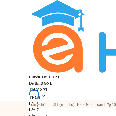
Luyện Thi THPT
Đề thi ĐGNL
Thi V-SAT
THCS
Lớp 6
Trang chủ
›
Tài liệu
›
Lớp 10
›
Môn Toán Lớp 10
Lớp 7