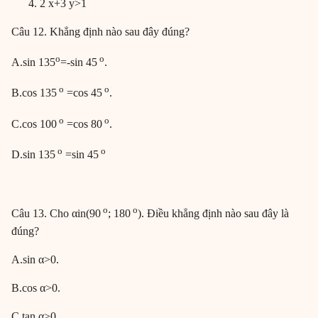
2 x+3 y>1
Câu 12. Khẳng định nào sau đây đúng?
o
o
A.sin 135
=-sin 45
.
o
o
B.cos 135
=cos 45
.
o
o
C.cos 100
=cos 80
.
o
o
D.sin 135
=sin 45
o
o
Câu 13. Cho αin(90
; 180
). Điều khẳng định nào sau đây là
đúng?
A.sin α>0.
B.cos α>0.
C.tan α>0.