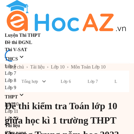
Luyện Thi THPT
Đề thi ĐGNL
Thi V-SAT
THCS
Lớp 6
Trang chủ
›
Tài liệu
›
Lớp 10
›
Môn Toán Lớp 10
Lớp 7
Lớp 8
Tổng hợp
Lớp 6
Lớp 7
Lớp 8
Lớp 9
THPT
Đề thi kiểm tra Toán lớp 10
Lớp 10
Lớp 11
giữa học kì 1 trường THPT
Lớp 12
Tài liệu
Cẩm nang