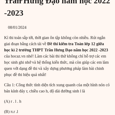
Trần Hưng Đạo năm học 2022
-2023
08/01/2024
Kì thi toán sắp tới, thời gian ôn tập không còn nhiều. Rút ngắn
giai đoạn bằng cách tải về
Đề thi kiểm tra Toán lớp 12 giữa
học kì 2 trường THPT Trần Hưng Đạo năm học 2022 -2023
của hocaz.vn nhé! Làm các bài thi thử không chỉ hỗ trợ các em
học sinh ghi nhớ và hệ thống kiến thức, mà còn giúp các em làm
quen với dạng đề thi và xây dựng phương pháp làm bài chinh
phục đề thi hiệu quả nhất!
Câu 1: Công thức tính diện tích xung quanh của một hình nón có
bán kính đáy r, chiều cao h, độ dài đường sinh l là
(A) r . l . h
(B) π.r .l