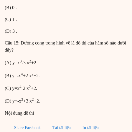
(B) 0 .
(C) 1 .
(D) 3 .
Câu 15: Đường cong trong hình vẽ là đồ thị của hàm số nào dưới
đây?
3
2
(A) y=x
-3 x
+2.
4
2
(B) y=-x
+2 x
+2.
4
2
(C) y=x
-2 x
+2.
3
2
(D) y=-x
+3 x
+2.
Nội dung đề thi
Share Facebook
Tải tài liệu
In tài liệu