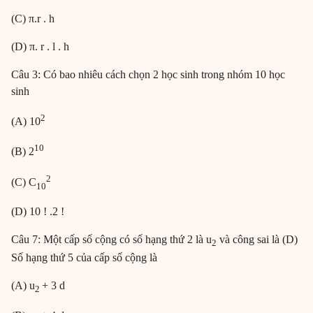
(C) π.r . h
(D) π. r . l . h
Câu 3: Có bao nhiêu cách chọn 2 học sinh trong nhóm 10 học
sinh
2
(A) 10
10
(B) 2
2
(C) C
10
(D) 10 ! .2 !
Câu 7: Một cấp số cộng có số hạng thứ 2 là u
và công sai là (D)
2
Số hạng thứ 5 của cấp số cộng là
(A) u
+ 3 d
2