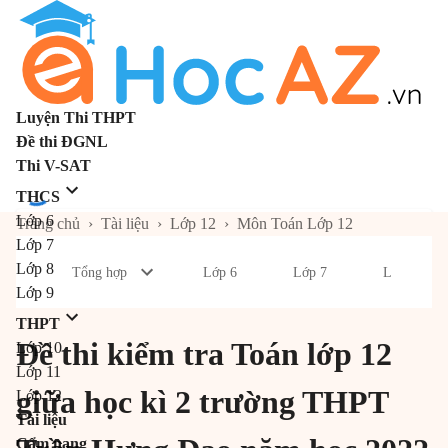
Luyện Thi THPT
Đề thi ĐGNL
Thi V-SAT
THCS
Lớp 6
Trang chủ
›
Tài liệu
›
Lớp 12
›
Môn Toán Lớp 12
Lớp 7
Lớp 8
Tổng hợp
Lớp 6
Lớp 7
Lớp 8
Lớp 9
THPT
Đề thi kiểm tra Toán lớp 12
Lớp 10
Lớp 11
giữa học kì 2 trường THPT
Lớp 12
Tài liệu
Cẩm nang