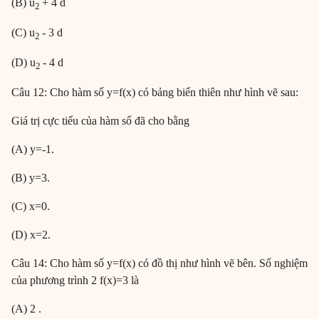
(B) u
+ 4 d
2
(C) u
- 3 d
2
(D) u
- 4 d
2
Câu 12: Cho hàm số y=f(x) có bảng biến thiên như hình vẽ sau:
Giá trị cực tiểu của hàm số đã cho bằng
(A) y=-1.
(B) y=3.
(C) x=0.
(D) x=2.
Câu 14: Cho hàm số y=f(x) có đồ thị như hình vẽ bên. Số nghiệm
của phương trình 2 f(x)=3 là
(A) 2 .