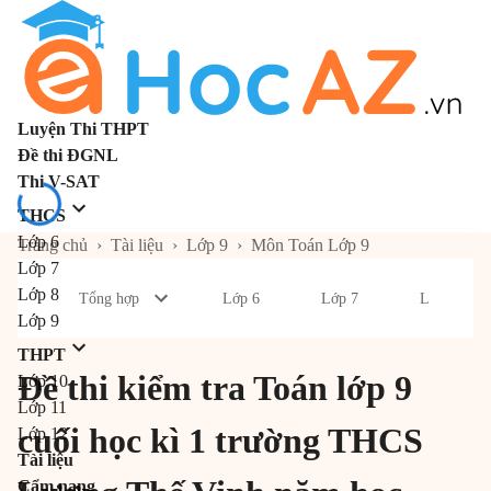
Luyện Thi THPT
Đề thi ĐGNL
Thi V-SAT
THCS
Lớp 6
Trang chủ
›
Tài liệu
›
Lớp 9
›
Môn Toán Lớp 9
Lớp 7
Lớp 8
Tổng hợp
Lớp 6
Lớp 7
Lớp 8
Lớp 9
THPT
Đề thi kiểm tra Toán lớp 9
Lớp 10
Lớp 11
cuối học kì 1 trường THCS
Lớp 12
Tài liệu
Cẩm nang