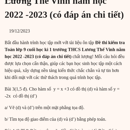
Lương Thế Vinh năm học
2022 -2023 (có đáp án chi tiết)
19/12/2023
Bắt đầu hành trình học tập mới với tài liệu ôn tập
Đề thi kiểm tra
Toán lớp 9 cuối học kì 1 trường THCS Lương Thế Vinh năm
học 2022 -2023 (có đáp án chi tiết)
chất lượng! Mỗi câu hỏi đều
được lựa chọn cẩn thận, giúp các bạn học sinh học tập một cách
hiệu quả, xây dựng nền tảng kiến thức chắc chắn và tự tin hơn
khi đối mặt với các thử thách trong quá trình học tập.
Bài 3(1,5 đ). Cho hàm số y = x +3 có đồ thị (d) và hàm số y =
-2x có đồ thị (d’)
a/ Vẽ (d) và (d’) trên một mặt phẳng tọa độ.
b/ Tìm tọa độ giao điểm của (d) và (d’) bằng phép toán.