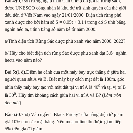
Bài 4:(0,75đ) Rừng ngập mặn Cần Giờ (còn gọi là RừngSác),
được UNESCO công nhận là khu dự trữ sinh quyển của thế giới
đầu tiên ở Việt Nam vào ngày 21/01/2000. Diện tích rừng phủ
xanh được cho bởi hàm số S = 0,05t + 3,14 trong đó S tính bằng
nghìn héc-ta, t tính bằng số năm kể từ năm 2000.
a/Tính diện tích Rừng Sác được phủ xanh vào năm 2000, 2022?
b/ Hãy cho biết diện tích rừng Sác được phủ xanh đạt 3,64 nghìn
hecta vào năm nào?
Bài 5:(1 đ).Điểm hạ cánh của một máy bay trực thăng ở giữa hai
người quan sát A và B. Biết máy bay cách mặt đất là 180m, góc
0
nhìn thấy máy bay tạo với mặt đất tại vị trí A là 40
và tại vị trí B
0
là 30
. Hãy tìm khoảng cách giữa hai vị trí A và B? (
Làm tròn
đến mét
)
Bài 6:(0.75đ) Vào ngày “ Black Friday” cửa hàng điện tử giám
giá 10% cho các mặt hàng. Nếu mua online thì được giảm tiếp
5% trên giá đã giảm.