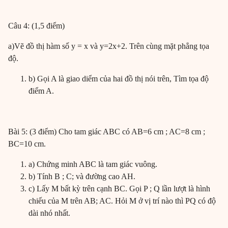
Câu 4: (1,5 điểm)
a)Vẽ đồ thị hàm số y = x và y=2x+2. Trên cùng mặt phẳng tọa
độ.
b) Gọi A là giao diểm của hai đồ thị nói trên, Tìm tọa độ
điểm A.
Bài 5: (3 điểm) Cho tam giác ABC có AB=6 cm ; AC=8 cm ;
BC=10 cm.
a) Chứng minh ABC là tam giác vuông.
b) Tính B ; C; và đường cao AH.
c) Lấy M bất kỳ trên cạnh BC. Gọi P ; Q lần lượt là hình
chiếu của M trên AB; AC. Hỏi M ở vị trí nào thì PQ có độ
dài nhó nhất.