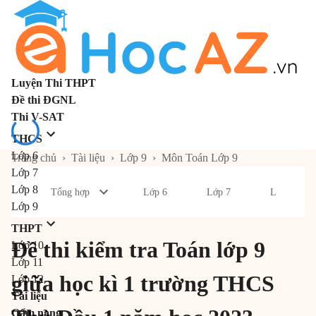
Luyện Thi THPT
Đề thi ĐGNL
Thi V-SAT
THCS
Lớp 6
Trang chủ
›
Tài liệu
›
Lớp 9
›
Môn Toán Lớp 9
Lớp 7
Lớp 8
Tổng hợp
Lớp 6
Lớp 7
Lớp 8
Lớp 9
THPT
Đề thi kiểm tra Toán lớp 9
Lớp 10
Lớp 11
giữa học kì 1 trường THCS
Lớp 12
Tài liệu
Cẩm nang