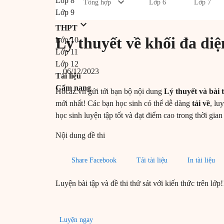
Lớp 8
Tổng hợp
Lớp 6
Lớp 7
Lớp 9
THPT
Lý thuyết về khối đa diệ
Lớp 10
Lớp 11
Lớp 12
06/12/2023
Tài liệu
Cẩm nang
Hocaz.vn gửi tới bạn bộ nội dung
Lý thuyết và bài 
mới nhất! Các bạn học sinh có thể dễ dàng
tải về
, lu
học sinh luyện tập tốt và đạt điểm cao trong thời gian 
Nội dung đề thi
Share Facebook
Tải tài liệu
In tài liệu
Luyện bài tập và đề thi thử sát với kiến thức trên lớp!
Luyện ngay