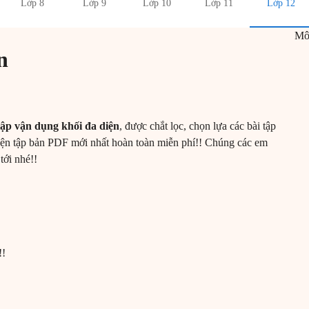
Lớp 8
Lớp 9
Lớp 10
Lớp 11
Lớp 12
M
n
tập vận dụng khối đa diện
, được chắt lọc, chọn lựa các bài tập
yện tập bản PDF mới nhất hoàn toàn miễn phí!! Chúng các em
tới nhé!!
!!