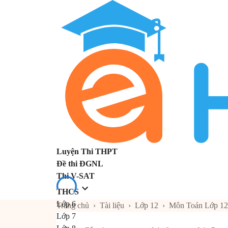
Luyện Thi THPT
Đề thi ĐGNL
Thi V-SAT
THCS
Lớp 6
Trang chủ
›
Tài liệu
›
Lớp 12
›
Môn Toán Lớp 12
Lớp 7